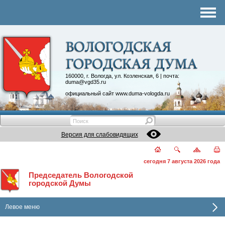
Комитеты
График приема
Контакты
Депутатские объединения
160000, г. Вологда, ул. Козленская, 6 | почта:
duma@vgd35.ru
официальный сайт
www.duma-vologda.ru
Версия для слабовидящих
сегодня 7 августа 2026 года
Председатель Вологодской
городской Думы
Левое меню