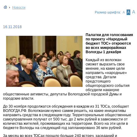
Новости
А
А
Размер шрифта:
А
16.11.2018
Палатки для голосования
по проекту «Народный
бюджет ТОС» откроются
во всех микрорайонах
Вологды 1 декабря
Каждый из вологжан
сможет выразить свое
мнение, на какие цели
направить «народные»
средства. Детали
предстоящего
общегородского события
обсудили накануне
общественные активисты, депутаты Вологодской городской Думы и
городские власти.
До 30 ноября продолжатся обсуждения в каждом из 31 ТОСа, сообщает
ВОЛОГДА.РФ. Вологжанам нужно самим решить, на какие инициативы
направить средства в следующем году. Территориальные общественные
самоуправления получат от 500 тыс. до 2 млн рублей в зависимости от
количества жителей, проживающих на территории. Всего на эти цели в
бюджете Вологды на следующий год запланировано 36 млн рублей.
За месяц во всех ТОСах прошло больше 240 встреч, заседаний и