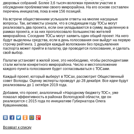
дворовых собраний. Более 3,6 тысяч вологжан приняли участие в
обсуждении проблематики своего микрорайона. На его основе составлен
перечень инициатив, пока в нем 156 позиций.
На встрече общественники услышали ответы на многие насущные
вопросы. Так, активисты узнали, что в следующем году ТОСы могут
реализовать два проекта, если они укладываются в сумму, выделенную в
рамках проекта, и за них проголосовало большинство жителей
микрорайона. Соседние ТОСы могут заявить один общий проект. На него
будут выделены средства, если в день голосования они выйдут на первую
строчку рейтинга. 1 декабря каждый вологжанин без предъявления
паспорта может прийти в палатку, где проводится голосование, и сделать
свой выбор.
Палатки установят в жилой зоне, это необходимо, чтобы респондентами
стали жители конкретного микрорайона. Число и местоположение
каждого пункта голосования будет согласовываться с ТОСами.
Каждый проект, который выберут в ТОСах, рассмотрит Общественный
совет Вологды. Оценку эксперты проведут до 28 декабря. Все идеи будут
реализованы до 1 октября 2019 года.
Добавим, что проект, аналогичный «Народному бюджету ТОС», уже
показал эффективность в районах Вологодской области, где он
реализуется с 2015 года по инициативе Губернатора Олега
Кувшинникова.
Возврат к списку