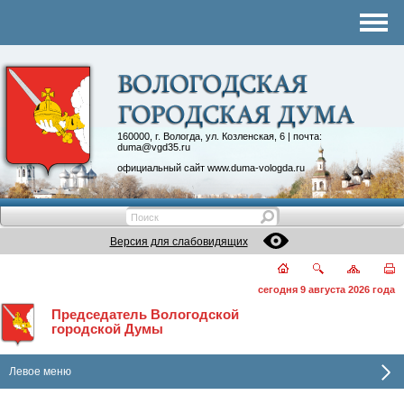
Комитеты
График приема
Контакты
Депутатские объединения
160000, г. Вологда, ул. Козленская, 6 | почта:
duma@vgd35.ru
официальный сайт
www.duma-vologda.ru
Версия для слабовидящих
сегодня 9 августа 2026 года
Председатель Вологодской
городской Думы
Левое меню