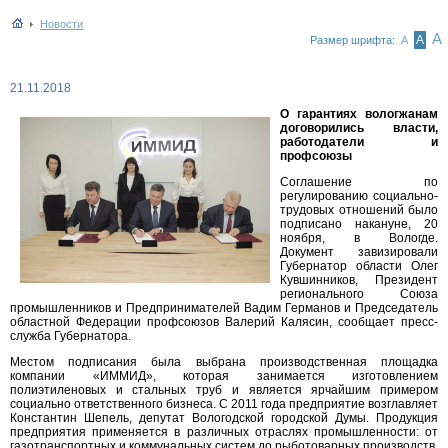
Новости
А
А
Размер шрифта:
А
21.11.2018
О гарантиях вологжанам
договорились власти,
работодатели и
профсоюзы
Соглашение по
регулированию социально-
трудовых отношений было
подписано накануне, 20
ноября, в Вологде.
Документ завизировали
Губернатор области Олег
Кувшинников, Президент
регионального Союза
промышленников и Предпринимателей Вадим Германов и Председатель
областной Федерации профсоюзов Валерий Калясин, сообщает пресс-
служба Губернатора.
Местом подписания была выбрана производственная площадка
компании «ИММИД», которая занимается изготовлением
полиэтиленовых и стальных труб и является ярчайшим примером
социально ответственного бизнеса. С 2011 года предприятие возглавляет
Константин Шепель, депутат Вологодской городской Думы. Продукция
предприятия применяется в различных отраслях промышленности: от
газотранспортных и коммунальных систем до рыботоварных производств,