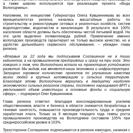
а также широко используются при реализации проекта «Вода
Вологодчины».
Напомним, по инициативе Губернатора Олега Кувшинникова во всех
муниципалитетах региона начались масштабные работы по
строительству и реконструкции сетевых и реагентных хозяйств, систем
водоподготовки, водоочистки и канализации. В результате все 100%
населения области должны быть обеспечены чистой питьевой водой. На
эти цели выделено полмиллиарда рублей. Привлечение именно
вологодских производств гарантирует не только высокое качество, но и
удобство дальнейшего сервисного обслуживания, – убежден глава
региона.
«
Впервые за 22 года мы подписываем Соглашение не в тиши
кабинетов, а на промышленном предприятии и сразу на три года. Это
говорит о том, что Вологодчина встала на траекторию устойчивого
развития. Мы видим, как меняется наша экономика и инфраструктура.
Запущено огромное количество проектов по улучшению качества
жизни людей в крупных агломерациях и сельских территориях.
Благодаря этому Вологодчина вернулась в двадцатку наиболее
экономически сильных регионов страны, постоянно наращивает ВРП и
увеличивает объем инвестиции в основные фонды и социальную
сферу
», – подчеркнул Олег Кувшинников.
Глава региона отметил: благодаря консолидированным усилиям
общественников, власти и бизнеса в области снижается безработица и
теневая занятость, повышается производительность труда и средняя
заработная плата. Только за 9 месяцев текущего года темпы роста
промышленного производства на Вологодчине составили 105% при
среднероссийском уровне в 103%.
Трехсторонне Соглашение подписывается в регионе ежегодно, начиная с