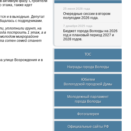
в активную фазу. Строители
 этажа, также идет
25 июня 2026 года
Очередные сессии в втором
тся и в выходные. Депутат
полугодии 2026 года.
общалась с подрядчиками.
7 декабря 2025 года
и, уплотнили грунт, на
Бюджет города Вологды на 2026
ода построить 1 этаж, а в
год и плановый период 2027 и
В молодом микрорайоне
2028 годов.
чта сотен семей станет
ТОС
на улице Возрождения и в
Награды города Вологды
Юбилеи
Вологодской городской Думы
Молодежный парламент
города Вологды
Фотогалерея
Официальные сайты РФ