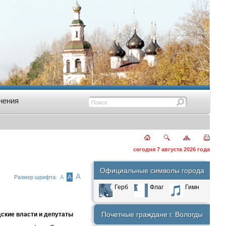
нения
сегодня 7 августа 2026 года
Официальные символы города
А
А
Размер шрифта:
А
Герб
Флаг
Гимн
Почетные граждане г. Вологды
ские власти и депутаты