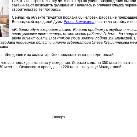
Работы по строительству детского сада на улице Возрождения вышли 
заканчивают возводить фундамент. Началась кирпичная кладка первого
строительство теплотрассы.
Сейчас на объекте трудятся порядка 60 человек, работа не прекращае
Вологодской городской Думы
Елена Земчихина
посетила стройку и по
«
Работы идут в хорошем темпе. Решили проблему с прудом: откачал
этом участке тоже теперь можно вести работы. Задача - до конца г
июле объект сдать. В сентябре сюда должны пойти 350 малышей. 
лагодаря поддержке области и лично губернатора Олега Кувшинникова ме
хина.
наблюдения и за ходом стройки городские власти следят онлайн.
я четыре новых дошкольных учреждения. Детские сады на 350 мест появятся 
0 мест – в Осановском проезде, на 220 мест – на улице Молодежной.
Наверх