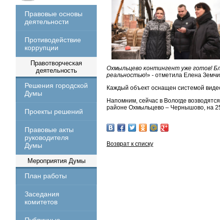
Правовые основы
деятельности
Противодействие
коррупции
Правотворческая
Охмыльцево контингент уже готов! Б
деятельность
реальностью
!» - отметила Елена Земчи
Решения городской
Каждый объект оснащен системой видео
Думы
Напомним, сейчас в Вологде возводятс
районе Охмыльцево – Чернышово, на 25
Проекты решений
Правовые акты
руководителя
Возврат к списку
Думы
Мероприятия Думы
План работы
Заседания
комитетов