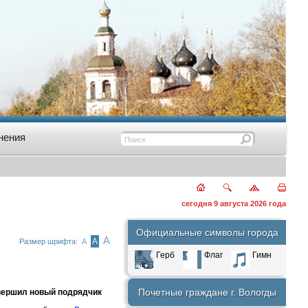
нения
сегодня 9 августа 2026 года
Официальные символы города
А
А
Размер шрифта:
А
Герб
Флаг
Гимн
Почетные граждане г. Вологды
авершил новый подрядчик