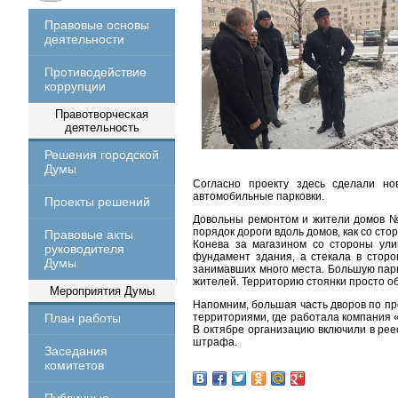
Правовые основы
деятельности
Противодействие
коррупции
Правотворческая
деятельность
Решения городской
Думы
Согласно проекту здесь сделали но
автомобильные парковки.
Проекты решений
Довольны ремонтом и жители домов №
порядок дороги вдоль домов, как со ст
Правовые акты
Конева за магазином со стороны ули
руководителя
фундамент здания, а стекала в сторо
Думы
занимавших много места. Большую парк
жителей. Территорию стоянки просто о
Мероприятия Думы
Напомним, большая часть дворов по п
План работы
территориями, где работала компания «
В октябре организацию включили в рее
штрафа.
Заседания
комитетов