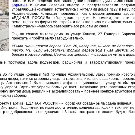
Заместители председателя Вологодской городской Думы и Законода
Корытин
и Роман Заварин вместе с представителями подрядчи
управляющей компании встретились с жителями домов №27 и №35 по
Архангельской. Комиссия проверила, как отремонтированы двор
«ЕДИНАЯ РОССИЯ» «Городская среда». Напомним, что эти из
ремонтировала фирма «Инстрой» и не выполнила свои обязательств
«Магистраль» –удалось завершить все работы до снега.
Так, по словам жителя дома на улице Конева, 27 Григория Борисо
проехать и пройти было затруднительно.
«
Была очень плохая дорога. Лет 20, наверное, ничего не делалось
тесно. Мы были недовольны только перерывом в два месяца, ко
бросил в разгар работ. Сейчас всё хорошо
», – рассказал житель дома
вые тротуары вдоль подъездов, расширили и заасфальтировали проез
 35 по улице Конева и №3 по улице Архангельской. Здесь помимо нового
ороны двора, так и со стороны улицы, а также значительно расширены проезд
цы Архангельской был приподнят асфальт с уклоном на улицу, чтобы д
ну дороги. Здесь же убрали большую часть незаконно установленных ста
овку внутри дома решили не асфальтировать – прежнее крепкое грунтовое 
бнесли забором.
роекту Партии «ЕДИНАЯ РОССИЯ» «Городская среда» была сдана вовремя. 
Инстрой». Подрядчик, не имея достаточного количества людей и техники, не
стр недобросовестных подрядчиков. За срыв контракта компания будет обя