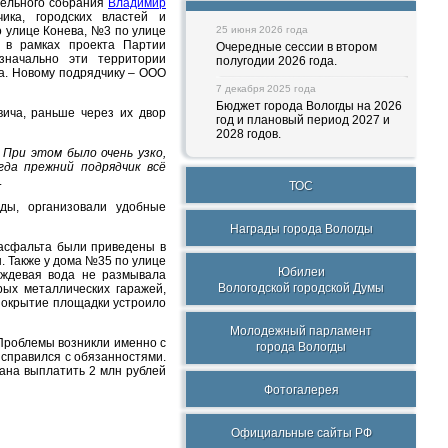
тельного собрания
Владимир
ка, городских властей и
 улице Конева, №3 по улице
25 июня 2026 года
ы в рамках проекта Партии
Очередные сессии в втором
начально эти территории
полугодии 2026 года.
а. Новому подрядчику – ООО
7 декабря 2025 года
Бюджет города Вологды на 2026
вича, раньше через их двор
год и плановый период 2027 и
2028 годов.
. При этом было очень узко,
гда прежний подрядчик всё
.
ТОС
ды, организовали удобные
Награды города Вологды
 асфальта были приведены в
ы. Также у дома №35 по улице
Юбилеи
ождевая вода не размывала
Вологодской городской Думы
рых металлических гаражей,
покрытие площадки устроило
Молодежный парламент
Проблемы возникли именно с
города Вологды
 справился с обязанностями.
зана выплатить 2 млн рублей
Фотогалерея
Официальные сайты РФ