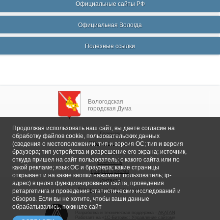
Официальные сайты РФ
Официальная Вологда
Полезные ссылки
Вологодская
городская Дума
Продолжая использовать наш сайт, вы даете согласие на
Главная
обработку файлов cookie, пользовательских данных
Общие сведения
(сведения о местоположении; тип и версия ОС; тип и версия
браузера; тип устройства и разрешение его экрана; источник,
Депутаты
откуда пришел на сайт пользователь; с какого сайта или по
Комитеты
какой рекламе; язык ОС и браузера; какие страницы
График приема
открывает и на какие кнопки нажимает пользователь; ip-
Контакты
адрес) в целях функционирования сайта, проведения
Депутатские объединения
ретаргетинга и проведения статистических исследований и
обзоров. Если вы не хотите, чтобы ваши данные
обрабатывались, покиньте сайт
Разработка и техническая поддержка -
AKATAN
Работает на «
1С-Битрикс: Управление сайтом
»