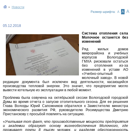
Новости
А
А
Размер шрифта:
А
05.12.2018
Система отопления села
Молочное останется без
изменений
Ряд жилых домов
микрорайона и учебных
корпусов Вологодской
ГМХА рисковали остаться
без отопления из-за
изменений в уставе АО
«Учебно-опытный
молочный завод». В новой
редакции документа был исключен вид деятельности, касающийся
производства тепловой энергии. Это значит, что предприятие могло
вывести котельную из эксплуатации в любой момент.
Проблема была озвучена на октябрьской сессии Вологодской городской
Думы во время отчета о запуске отопительного сезона. Для ее решения
Глава Вологды Юрий Сапожников обратился к Заместителю министра
экономического развития РФ, руководителю Росимущества Дмитрию
Пристанскову с просьбой повлиять на ситуацию.
«
Учитывая тот факт, что производственные мощности предприятия
и академии образуют основу жизнеобеспечения Молочного, где
проживает почти 8 тысяч человек, и разделяя обеспокоенность