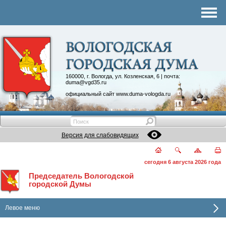
Комитеты
График приема
Контакты
Депутатские объединения
160000, г. Вологда, ул. Козленская, 6 | почта:
duma@vgd35.ru
официальный сайт
www.duma-vologda.ru
Версия для слабовидящих
сегодня 6 августа 2026 года
Председатель Вологодской
городской Думы
Левое меню