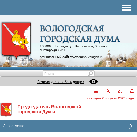
Комитеты
График приема
Контакты
Депутатские объединения
160000, г. Вологда, ул. Козленская, 6 | почта:
duma@vgd35.ru
официальный сайт
www.duma-vologda.ru
Версия для слабовидящих
сегодня 7 августа 2026 года
Председатель Вологодской
городской Думы
Левое меню