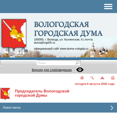
Комитеты
График приема
Контакты
Депутатские объединения
160000, г. Вологда, ул. Козленская, 6 | почта:
duma@vgd35.ru
официальный сайт
www.duma-vologda.ru
Версия для слабовидящих
сегодня 6 августа 2026 года
Председатель Вологодской
городской Думы
Левое меню