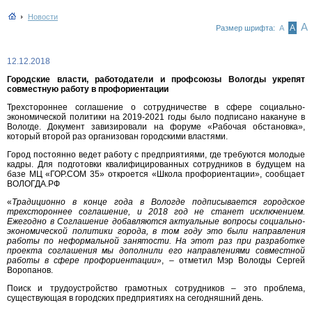
Новости
А
А
Размер шрифта:
А
12.12.2018
Городские власти, работодатели и профсоюзы Вологды укрепят
совместную работу в профориентации
Трехстороннее соглашение о сотрудничестве в сфере социально-
экономической политики на 2019-2021 годы было подписано накануне в
Вологде. Документ завизировали на форуме «Рабочая обстановка»,
который второй раз организован городскими властями.
Город постоянно ведет работу с предприятиями, где требуются молодые
кадры. Для подготовки квалифицированных сотрудников в будущем на
базе МЦ «ГОР.СОМ 35» откроется «Школа профориентации», сообщает
ВОЛОГДА.РФ
«
Традиционно в конце года в Вологде подписывается городское
трехстороннее соглашение, и 2018 год не станет исключением.
Ежегодно в Соглашение добавляются актуальные вопросы социально-
экономической политики города, в том году это были направления
работы по неформальной занятости. На этот раз при разработке
проекта соглашения мы дополнили его направлениями совместной
работы в сфере профориентации
», – отметил Мэр Вологды Сергей
Воропанов.
Поиск и трудоустройство грамотных сотрудников – это проблема,
существующая в городских предприятиях на сегодняшний день.