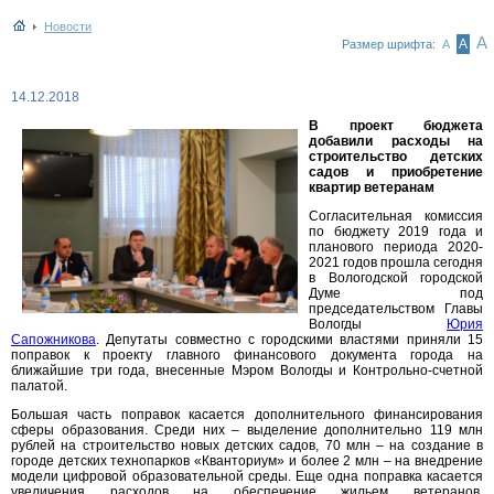
Новости
А
А
Размер шрифта:
А
14.12.2018
В проект бюджета
добавили расходы на
строительство детских
садов и приобретение
квартир ветеранам
Согласительная комиссия
по бюджету 2019 года и
планового периода 2020-
2021 годов прошла сегодня
в Вологодской городской
Думе под
председательством Главы
Вологды
Юрия
Сапожникова
. Депутаты совместно с городскими властями приняли 15
поправок к проекту главного финансового документа города на
ближайшие три года, внесенные Мэром Вологды и Контрольно-счетной
палатой.
Большая часть поправок касается дополнительного финансирования
сферы образования. Среди них – выделение дополнительно 119 млн
рублей на строительство новых детских садов, 70 млн – на создание в
городе детских технопарков «Кванториум» и более 2 млн – на внедрение
модели цифровой образовательной среды. Еще одна поправка касается
увеличения расходов на обеспечение жильем ветеранов.