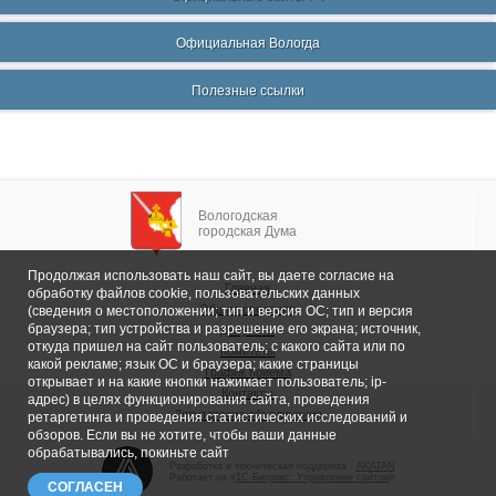
Официальная Вологда
Полезные ссылки
Вологодская
городская Дума
Продолжая использовать наш сайт, вы даете согласие на
Главная
обработку файлов cookie, пользовательских данных
Общие сведения
(сведения о местоположении; тип и версия ОС; тип и версия
браузера; тип устройства и разрешение его экрана; источник,
Депутаты
откуда пришел на сайт пользователь; с какого сайта или по
Комитеты
какой рекламе; язык ОС и браузера; какие страницы
График приема
открывает и на какие кнопки нажимает пользователь; ip-
Контакты
адрес) в целях функционирования сайта, проведения
Депутатские объединения
ретаргетинга и проведения статистических исследований и
обзоров. Если вы не хотите, чтобы ваши данные
обрабатывались, покиньте сайт
Разработка и техническая поддержка -
AKATAN
Работает на «
1С-Битрикс: Управление сайтом
»
СОГЛАСЕН