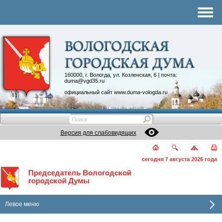
Комитеты
График приема
Контакты
Депутатские объединения
160000, г. Вологда, ул. Козленская, 6 | почта:
duma@vgd35.ru
официальный сайт
www.duma-vologda.ru
Версия для слабовидящих
сегодня 7 августа 2026 года
Председатель Вологодской
городской Думы
Левое меню