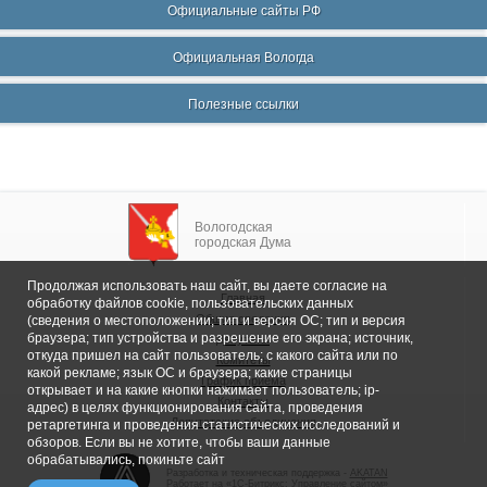
Официальные сайты РФ
Официальная Вологда
Полезные ссылки
Вологодская
городская Дума
Продолжая использовать наш сайт, вы даете согласие на
Главная
обработку файлов cookie, пользовательских данных
Общие сведения
(сведения о местоположении; тип и версия ОС; тип и версия
браузера; тип устройства и разрешение его экрана; источник,
Депутаты
откуда пришел на сайт пользователь; с какого сайта или по
Комитеты
какой рекламе; язык ОС и браузера; какие страницы
График приема
открывает и на какие кнопки нажимает пользователь; ip-
Контакты
адрес) в целях функционирования сайта, проведения
Депутатские объединения
ретаргетинга и проведения статистических исследований и
обзоров. Если вы не хотите, чтобы ваши данные
обрабатывались, покиньте сайт
Разработка и техническая поддержка -
AKATAN
Работает на «
1С-Битрикс: Управление сайтом
»