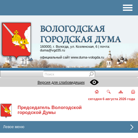
Комитеты
График приема
Контакты
Депутатские объединения
160000, г. Вологда, ул. Козленская, 6 | почта:
duma@vgd35.ru
официальный сайт
www.duma-vologda.ru
Версия для слабовидящих
сегодня 6 августа 2026 года
Председатель Вологодской
городской Думы
Левое меню