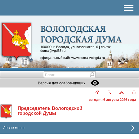
Комитеты
График приема
Контакты
Депутатские объединения
160000, г. Вологда, ул. Козленская, 6 | почта:
duma@vgd35.ru
официальный сайт
www.duma-vologda.ru
Версия для слабовидящих
сегодня 6 августа 2026 года
Председатель Вологодской
городской Думы
Левое меню