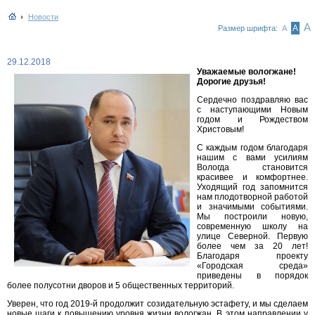
Новости
А
А
Размер шрифта:
А
29.12.2018
Уважаемые вологжане!
Дорогие друзья!
Сердечно поздравляю вас
с наступающими Новым
годом и Рождеством
Христовым!
С каждым годом благодаря
нашим с вами усилиям
Вологда становится
красивее и комфортнее.
Уходящий год запомнится
нам плодотворной работой
и значимыми событиями.
Мы построили новую,
современную школу на
улице Северной. Первую
более чем за 20 лет!
Благодаря проекту
«Городская среда»
приведены в порядок
более полусотни дворов и 5 общественных территорий.
Уверен, что год 2019-й продолжит созидательную эстафету, и мы сделаем
новые шаги к повышению уровня жизни вологжан. В этом направлении у