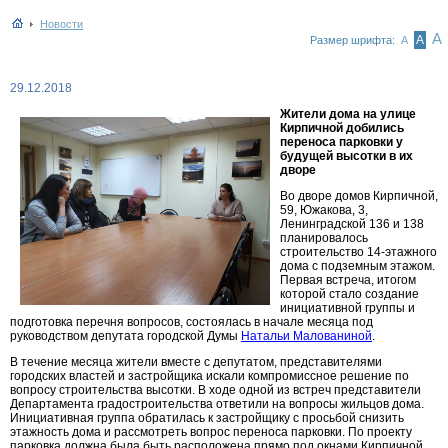
Новости
А
А
Размер шрифта:
А
29.12.2018
Жители дома на улице
Кирпичной добились
переноса парковки у
будущей высотки в их
дворе
Во дворе домов Кирпичной,
59, Южакова, 3,
Ленинградской 136 и 138
планировалось
строительство 14-этажного
дома с подземным этажом.
Первая встреча, итогом
которой стало создание
инициативной группы и
подготовка перечня вопросов, состоялась в начале месяца под
руководством депутата городской Думы
Натальи Малованиной
.
В течение месяца жители вместе с депутатом, представителями
городских властей и застройщика искали компромиссное решение по
вопросу строительства высотки. В ходе одной из встреч представители
Департамента градостроительства ответили на вопросы жильцов дома.
Инициативная группа обратилась к застройщику с просьбой снизить
этажность дома и рассмотреть вопрос переноса парковки. По проекту
парковка должна была быть расположена прямо под окнами Кирпичной,