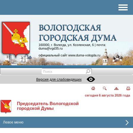
Комитеты
График приема
Контакты
Депутатские объединения
160000, г. Вологда, ул. Козленская, 6 | почта:
duma@vgd35.ru
официальный сайт
www.duma-vologda.ru
Версия для слабовидящих
сегодня 6 августа 2026 года
Председатель Вологодской
городской Думы
Левое меню