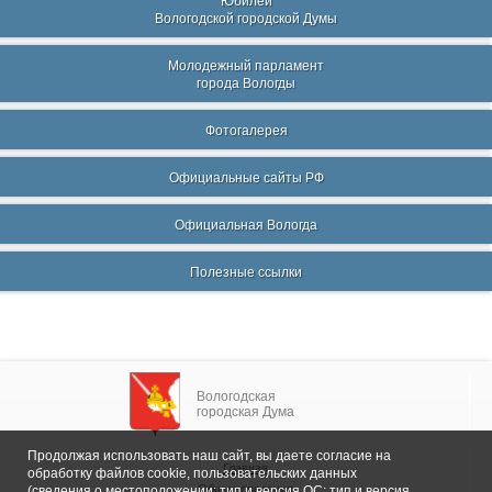
Юбилеи
Вологодской городской Думы
Молодежный парламент
города Вологды
Фотогалерея
Официальные сайты РФ
Официальная Вологда
Полезные ссылки
Вологодская
городская Дума
Продолжая использовать наш сайт, вы даете согласие на
Главная
обработку файлов cookie, пользовательских данных
Общие сведения
(сведения о местоположении; тип и версия ОС; тип и версия