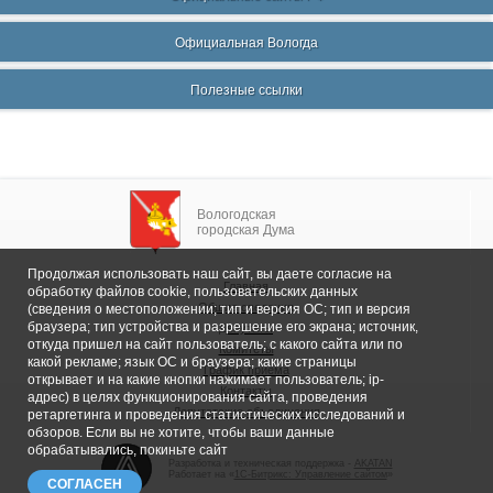
Официальная Вологда
Полезные ссылки
Вологодская
городская Дума
Продолжая использовать наш сайт, вы даете согласие на
Главная
обработку файлов cookie, пользовательских данных
Общие сведения
(сведения о местоположении; тип и версия ОС; тип и версия
браузера; тип устройства и разрешение его экрана; источник,
Депутаты
откуда пришел на сайт пользователь; с какого сайта или по
Комитеты
какой рекламе; язык ОС и браузера; какие страницы
График приема
открывает и на какие кнопки нажимает пользователь; ip-
Контакты
адрес) в целях функционирования сайта, проведения
Депутатские объединения
ретаргетинга и проведения статистических исследований и
обзоров. Если вы не хотите, чтобы ваши данные
обрабатывались, покиньте сайт
Разработка и техническая поддержка -
AKATAN
Работает на «
1С-Битрикс: Управление сайтом
»
СОГЛАСЕН