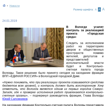
Новости
А
А
Размер шрифта:
А
24.01.2019
В Вологде усилят
контроль за реализацией
проекта «Городская
среда»
Следить за исполнением
работ на территориях
дворов и общественных
пространств помимо
жителей, депутатов и
представителей
исполнительной власти
будет и Контрольно-
счетная палата города
Вологды. Такое решение было принято сегодня на заседании фракции
ВПП «ЕДИНАЯ РОССИЯ» в Вологодской городской Думе.
«
Нужно понимать, что при реализации проекта осваиваются средства
бюджетов всех уровней, и контроль должен быть всесторонним. Хочу
отметить, что Вологда является одним из первых городов Северо-
Западе, где к проверке исполнения работ привлекаются контрольно-
счетные органы
», – подчеркнул руководитель фракции, Глава Вологды
Юрий Сапожников
.
На заседании фракции Контрольно-счетная палата Вологды представила