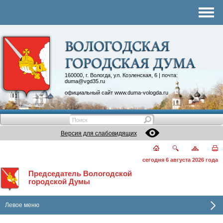
Комитеты
График приема
Контакты
Депутатские объединения
160000, г. Вологда, ул. Козленская, 6 | почта:
duma@vgd35.ru
официальный сайт
www.duma-vologda.ru
Версия для слабовидящих
сегодня 6 августа 2026 года
Председатель Вологодской
городской Думы
Левое меню