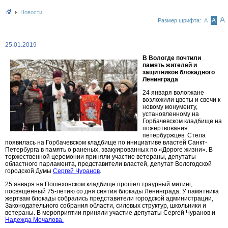
Новости
А
А
Размер шрифта:
А
25.01.2019
В Вологде почтили
память жителей и
защитников блокадного
Ленинграда
24 января вологжане
возложили цветы и свечи к
новому монументу,
установленному на
Горбачевском кладбище на
пожертвования
петербуржцев. Стела
появилась на Горбачевском кладбище по инициативе властей Санкт-
Петербурга в память о раненых, эвакуированных по «Дороге жизни». В
торжественной церемонии приняли участие ветераны, депутаты
областного парламента, представители властей, депутат Вологодской
городской Думы
Сергей Чуранов
.
25 января на Пошехонском кладбище прошел траурный митинг,
посвященный 75-летию со дня снятия блокады Ленинграда. У памятника
жертвам блокады собрались представители городской администрации,
Законодательного собрания области, силовых структур, школьники и
ветераны. В мероприятии приняли участие депутаты Сергей Чуранов и
Надежда Мочалова.