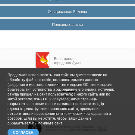
Официальная Вологда
Полезные ссылки
Вологодская
городская Дума
Продолжая использовать наш сайт, вы даете согласие на
Главная
обработку файлов cookie, пользовательских данных
Общие сведения
(сведения о местоположении; тип и версия ОС; тип и версия
браузера; тип устройства и разрешение его экрана; источник,
Депутаты
откуда пришел на сайт пользователь; с какого сайта или по
Комитеты
какой рекламе; язык ОС и браузера; какие страницы
График приема
открывает и на какие кнопки нажимает пользователь; ip-
Контакты
адрес) в целях функционирования сайта, проведения
Депутатские объединения
ретаргетинга и проведения статистических исследований и
обзоров. Если вы не хотите, чтобы ваши данные
обрабатывались, покиньте сайт
Разработка и техническая поддержка -
AKATAN
Работает на «
1С-Битрикс: Управление сайтом
»
СОГЛАСЕН