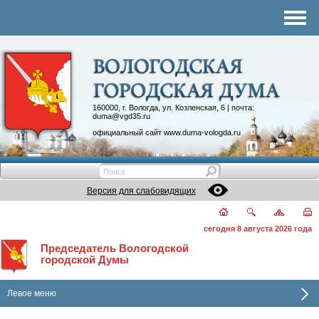
Комитеты
График приема
Контакты
Депутатские объединения
160000, г. Вологда, ул. Козленская, 6 | почта:
duma@vgd35.ru
официальный сайт
www.duma-vologda.ru
Версия для слабовидящих
сегодня 8 августа 2026 года
Председатель Вологодской
городской Думы
Левое меню