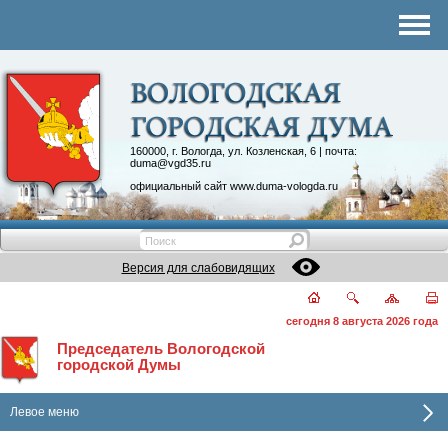
Комитеты
График приема
Контакты
Депутатские объединения
160000, г. Вологда, ул. Козленская, 6 | почта:
duma@vgd35.ru
официальный сайт
www.duma-vologda.ru
Версия для слабовидящих
сегодня 8 августа 2026 года
Председатель Вологодской
городской Думы
Левое меню