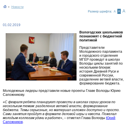
Новости
А
А
Размер шрифта:
А
01.02.2019
Вологодских школьников
познакомят с бюджетной
политикой
Представители
Молодежного парламента
и городского отделения
МГЕР проведут в школах
Вологды циклы занятий по
нескольким блокам:
история Древней Руси и
современной России,
разделение ветвей власти,
формирование бюджета.
Молодежные лидеры представили новые проекты Главе Вологды Юрию
Сапожникову.
«
С февраля ребята планируют провести в школах серии уроков по
нескольким темам: разделение ветвей власти, формирование
бюджета. Темы серьезные, но материал изложен доступно и просто.
Сами занятия пройдут в формате деловой игры и квеста. Пожелал
молодым коллегам удачи в работе
», – отметил Глава Вологды
Юрий
Сапожников
.