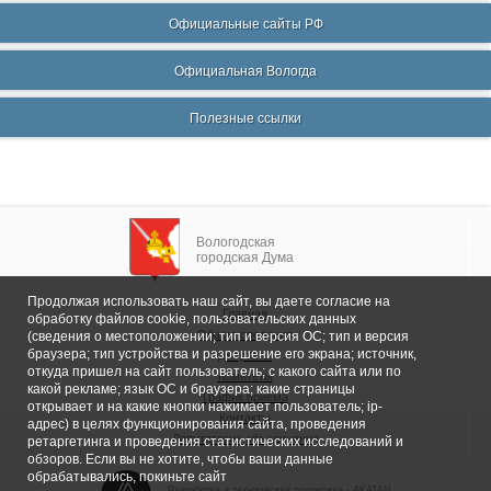
Официальные сайты РФ
Официальная Вологда
Полезные ссылки
Вологодская
городская Дума
Продолжая использовать наш сайт, вы даете согласие на
Главная
обработку файлов cookie, пользовательских данных
Общие сведения
(сведения о местоположении; тип и версия ОС; тип и версия
браузера; тип устройства и разрешение его экрана; источник,
Депутаты
откуда пришел на сайт пользователь; с какого сайта или по
Комитеты
какой рекламе; язык ОС и браузера; какие страницы
График приема
открывает и на какие кнопки нажимает пользователь; ip-
Контакты
адрес) в целях функционирования сайта, проведения
Депутатские объединения
ретаргетинга и проведения статистических исследований и
обзоров. Если вы не хотите, чтобы ваши данные
обрабатывались, покиньте сайт
Разработка и техническая поддержка -
AKATAN