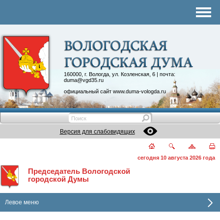
Комитеты
График приема
Контакты
Депутатские объединения
160000, г. Вологда, ул. Козленская, 6 | почта:
duma@vgd35.ru
официальный сайт
www.duma-vologda.ru
Версия для слабовидящих
сегодня 10 августа 2026 года
Председатель Вологодской
городской Думы
Левое меню