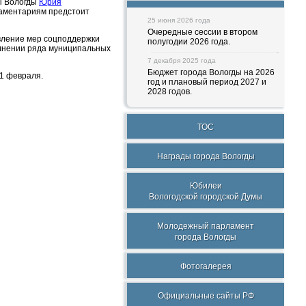
ы Вологды
Юрия
ламентариям предстоит
25 июня 2026 года
Очередные сессии в втором
овление мер соцподдержки
полугодии 2026 года.
олнении ряда муниципальных
7 декабря 2025 года
Бюджет города Вологды на 2026
21 февраля.
год и плановый период 2027 и
2028 годов.
ТОС
Награды города Вологды
Юбилеи
Вологодской городской Думы
Молодежный парламент
города Вологды
Фотогалерея
Официальные сайты РФ