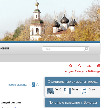
нения
сегодня 7 августа 2026 года
Официальные символы города
А
А
Размер шрифта:
А
Герб
Флаг
Гимн
Почетные граждане г. Вологды
тоящей сессии