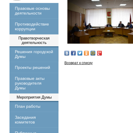
Правовые основы
деятельности
Противодействие
коррупции
Правотворческая
деятельность
Решения городской
Думы
Возврат к списку
Проекты решений
Правовые акты
руководителя
Думы
Мероприятия Думы
План работы
Заседания
комитетов