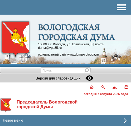
Комитеты
График приема
Контакты
Депутатские объединения
160000, г. Вологда, ул. Козленская, 6 | почта:
duma@vgd35.ru
официальный сайт
www.duma-vologda.ru
Версия для слабовидящих
сегодня 7 августа 2026 года
Председатель Вологодской
городской Думы
Левое меню