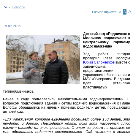
Новости
А
А
Размер шрифта:
А
19.02.2019
Детский сад «Родничок» в
Молочном подключают к
центральному горячему
водоснабжению
Ход работ сегодня
проверил Глава Вологды
Юрий Сапожников
вместе с
заведующим,
представителями
управления образования и
МАУ «Учсервис». В здании
идет установка
пластинчатых
теплообменников.
Ранее в саду пользовались накопительными водонагревателями. С
вопросом подключения здания к сетям горячего водоснабжения к Главе
Вологды обращались на личных приемах родители детей, посещающих
детский сад.
«
Для учреждения, которое ежедневно посещает более 150 детей, это
неудобно и дорого. Приходится ждать, пока вода нагреется, плюс
растут расходы на электроэнергию. С этим вопросом на приемах ко
мне обращались родители воспитанников. Сад включили в график