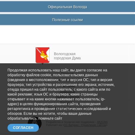
Официальная Вологда
Полезные ссылки
Вологодская
городская Дума
Продолжая использовать наш сайт, вы даете согласие на
Главная
обработку файлов cookie, пользовательских данных
Общие сведения
(сведения о местоположении; тип и версия ОС; тип и версия
браузера; тип устройства и разрешение его экрана; источник,
Депутаты
откуда пришел на сайт пользователь; с какого сайта или по
Комитеты
какой рекламе; язык ОС и браузера; какие страницы
График приема
открывает и на какие кнопки нажимает пользователь; ip-
Контакты
адрес) в целях функционирования сайта, проведения
Депутатские объединения
ретаргетинга и проведения статистических исследований и
обзоров. Если вы не хотите, чтобы ваши данные
обрабатывались, покиньте сайт
Разработка и техническая поддержка -
AKATAN
Работает на «
1С-Битрикс: Управление сайтом
»
СОГЛАСЕН