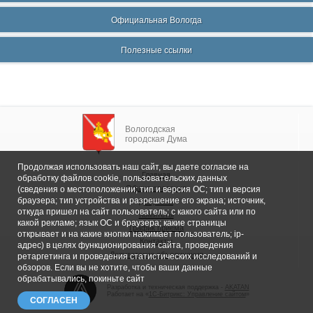
Официальная Вологда
Полезные ссылки
Вологодская
городская Дума
Продолжая использовать наш сайт, вы даете согласие на
Главная
обработку файлов cookie, пользовательских данных
Общие сведения
(сведения о местоположении; тип и версия ОС; тип и версия
браузера; тип устройства и разрешение его экрана; источник,
Депутаты
откуда пришел на сайт пользователь; с какого сайта или по
Комитеты
какой рекламе; язык ОС и браузера; какие страницы
График приема
открывает и на какие кнопки нажимает пользователь; ip-
Контакты
адрес) в целях функционирования сайта, проведения
Депутатские объединения
ретаргетинга и проведения статистических исследований и
обзоров. Если вы не хотите, чтобы ваши данные
обрабатывались, покиньте сайт
Разработка и техническая поддержка -
AKATAN
Работает на «
1С-Битрикс: Управление сайтом
»
СОГЛАСЕН