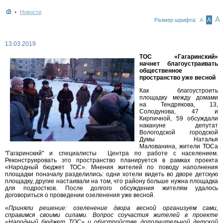
Новости
А
А
Размер шрифта:
А
13.03.2019
ТОС «Гагаринский»
начнет благоустраивать
общественное
пространство уже весной
Как благоустроить
площадку между домами
на Тендрякова, 13,
Солодунова, 47 и
Кирпичной, 59 обсуждали
накануне депутат
Вологодской городской
Думы Наталья
Малованина, жители ТОСа
"Гагаринский" и специалисты Центра по работе с населением.
Реконструировать это пространство планируется в рамках проекта
«Народный бюджет ТОС». Мнения жителей по поводу наполнения
площадки поначалу разделились: одни хотели видеть во дворе детскую
площадку, другие настаивали на том, что району больше нужна площадка
для подростков. После долгого обсуждения жителям удалось
договориться о проведении озеленения уже весной.
«
Приняли решение: озеленение двора весной организуем сами,
справимся своими силами. Вопрос соучастия жителей в проекте
«Народный бюджет ТОС» и обустройстве дополнительной детской