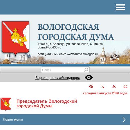
Комитеты
График приема
Контакты
Депутатские объединения
160000, г. Вологда, ул. Козленская, 6 | почта:
duma@vgd35.ru
официальный сайт
www.duma-vologda.ru
Версия для слабовидящих
сегодня 9 августа 2026 года
Председатель Вологодской
городской Думы
Левое меню