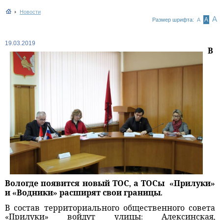
Новости
А
А
Размер шрифта:
А
19.03.2019
В
Вологде появится новый ТОС, а ТОСы
«Прилуки»
и «Водники» расширят свои границы.
В состав территориального общественного совета
«Прилуки» войдут улицы: Алексинская,