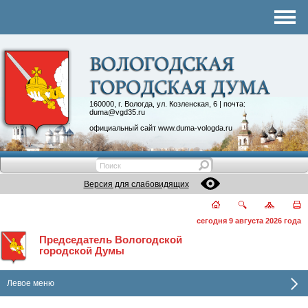
Комитеты
График приема
Контакты
Депутатские объединения
160000, г. Вологда, ул. Козленская, 6 | почта:
duma@vgd35.ru
официальный сайт
www.duma-vologda.ru
Версия для слабовидящих
сегодня 9 августа 2026 года
Председатель Вологодской
городской Думы
Левое меню