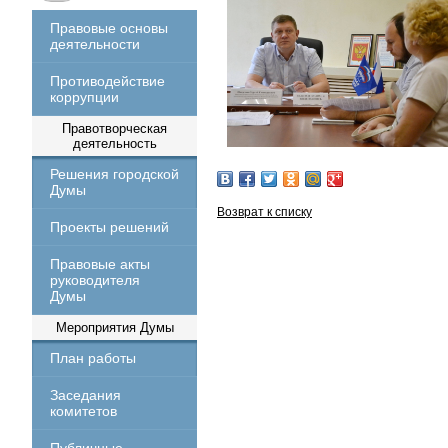
Правовые основы
деятельности
Противодействие
коррупции
Правотворческая
деятельность
Решения городской
Думы
Возврат к списку
Проекты решений
Правовые акты
руководителя
Думы
Мероприятия Думы
План работы
Заседания
комитетов