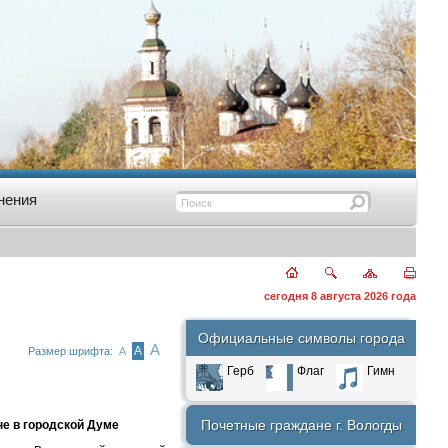
нения
сегодня 8 августа 2026 года
Официальные символы города
А
А
Размер шрифта:
А
Герб
Флаг
Гимн
Почетные граждане г. Вологды
е в городской Думе