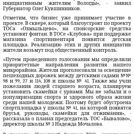
инициативным жителям Вологды», - заявил
Губернатор Олег Кувшинников.
Отметим, что бизнес уже принимает участие в
проекте. В сквере, который благоустроят по проекту
ТОСа «Охмыльцево», на спонсорские средства
установят фонтан. В ТОСе «Клубова» при поддержке
магазина спортинвентаря появится детская
площадка. Реализацию этих и других инициатив
жители возьмут под общественный контроль.
«Путем проведенного голосования мы определили
приоритетные направления развития нашего
микрорайона. Жители проголосовали за освещение
пешеходных дорожек между детскими садами №№
98 и 99, 27 и 114, 108 и школы № 41. Также мы учли
пожелания людей старшего возраста, планируем
установить скамейки с урнами. Мы не забыли и о
популяризации спорта и здорового образа жизни
среди нашей молодежи. Поэтому будет обустроена
спортплощадка у школы № 41, на которой появятся
брусья, рукоходы, скамейки для отжимания», -
рассказала о планах председатель ТОС «Бывалово»,
директор школы № 3 Надежда Мочалова.