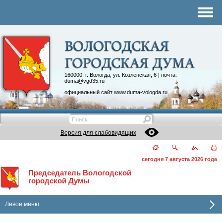
Комитеты
График приема
Контакты
Депутатские объединения
160000, г. Вологда, ул. Козленская, 6 | почта:
duma@vgd35.ru
официальный сайт
www.duma-vologda.ru
Версия для слабовидящих
сегодня 7 августа 2026 года
Председатель Вологодской
городской Думы
Левое меню