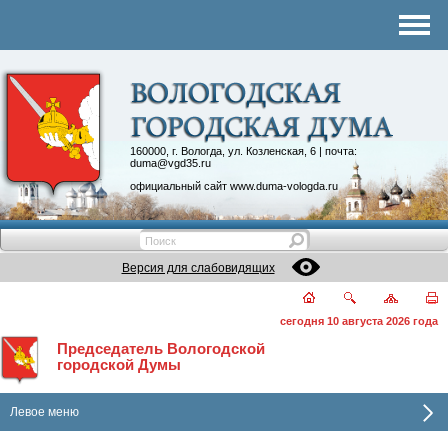
Комитеты
График приема
Контакты
Депутатские объединения
160000, г. Вологда, ул. Козленская, 6 | почта:
duma@vgd35.ru
официальный сайт
www.duma-vologda.ru
Версия для слабовидящих
сегодня 10 августа 2026 года
Председатель Вологодской
городской Думы
Левое меню