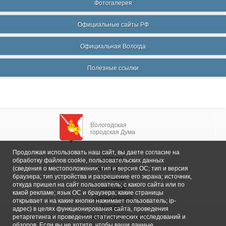
Фотогалерея
Официальные сайты РФ
Официальная Вологда
Полезные ссылки
Вологодская
городская Дума
Продолжая использовать наш сайт, вы даете согласие на
Главная
обработку файлов cookie, пользовательских данных
Общие сведения
(сведения о местоположении; тип и версия ОС; тип и версия
браузера; тип устройства и разрешение его экрана; источник,
Депутаты
откуда пришел на сайт пользователь; с какого сайта или по
Комитеты
какой рекламе; язык ОС и браузера; какие страницы
График приема
открывает и на какие кнопки нажимает пользователь; ip-
Контакты
адрес) в целях функционирования сайта, проведения
Депутатские объединения
ретаргетинга и проведения статистических исследований и
обзоров. Если вы не хотите, чтобы ваши данные