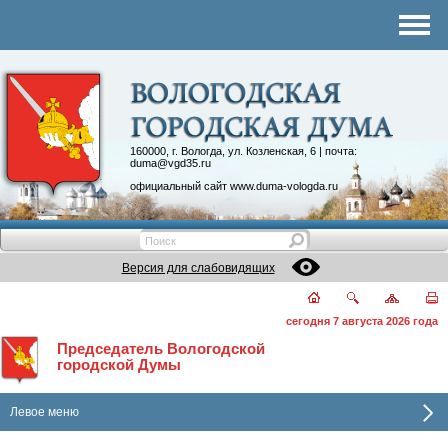
Комитеты
График приема
Контакты
Депутатские объединения
160000, г. Вологда, ул. Козленская, 6 | почта:
duma@vgd35.ru
официальный сайт
www.duma-vologda.ru
Версия для слабовидящих
сегодня 7 августа 2026 года
Председатель Вологодской
городской Думы
Левое меню