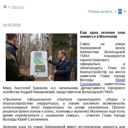
Новости
А
А
Размер шрифта:
А
16.04.2019
Еще одна зеленая зона
появится в Молочном
Сквер на улице
Набережной возле
библиотеки Вологодской
ГМХА планируется
зарегистрировать
официально и
облагородить. План по
благоустройству на месте
наметили Глава города
Вологды
Юрий
Сапожников
, заместитель
Мэра Анатолий Баранов, и.о. начальника Департамента городского
хозяйства Андрей Макаровский, представители Вологодской ГМХА.
«
Придание официального статуса гарантирует уборку и
благоустройство территории, а также исключит возможность
использования этой территории по иному назначению. Проект
решения будет готов к осени, поэтому у жителей Молочного еще есть
время определиться с названием сквера
», - отметил Глава города
Вологды Юрий Сапожников.
Зеленая зона по улице Набережной имеет историческую ценность для