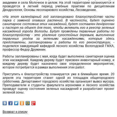
академии и села Молочное в целом. На этой территории организуются и
проводятся в летний период учебные практики по дисциплинам
Дендрология, Основы лесопаркового хозяйства, Лесоведению.
«
На этот календарный год запланировано благоустройство части
парка с заменой опавших растений. В частности, будет оценено
санитарное состояние этих насаждений, будет составлен дендроплан
и паспорт на объект для того, чтобы включить его в реестр зеленых
насаждений города Вологды. Будут проведены первичные работы по
благоустройству - это удаление сухостойных деревьев, выполнение
первичных уходов за зелеными насаждениями, которые здесь
представлены, запланированы и работы по его реконструкции
, -
поделился заведующий кафедрой лесного хозяйства Вологодской ГМХА,
профессор Федор Дружинин.
Работы запланированы с мая, когда будет выполнена санитарная оценка
этих насаждений. Каждому дереву будет присвоен инвентарный номер, и
каждому дереву будет назначено свое определенное мероприятие,
которое потребуется в рамках выполнения этих работ.
Приступить к благоустройству планируется уже в ближайшее время. 20
апреля эта территория станет одной из площадок общегородского
субботника. Департамент городского хозяйства организует вывоз мусора.
Преподаватели и студенты факультета агрономии и лесного хозяйства
проведут оценку состояния зеленых насаждений и разработают проект
зеленой зоны.
Возврат к списку