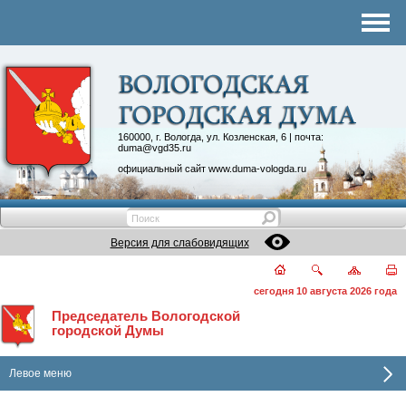
Комитеты
График приема
Контакты
Депутатские объединения
160000, г. Вологда, ул. Козленская, 6 | почта:
duma@vgd35.ru
официальный сайт
www.duma-vologda.ru
Версия для слабовидящих
сегодня 10 августа 2026 года
Председатель Вологодской
городской Думы
Левое меню