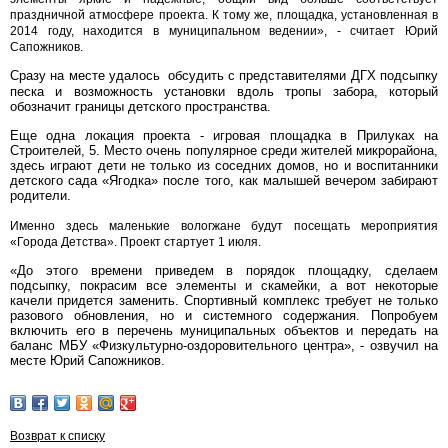
праздничной атмосфере проекта. К тому же, площадка, установленная в
2014 году, находится в муниципальном ведении», - считает Юрий
Сапожников.
Сразу на месте удалось
обсудить с представителями ДГХ подсыпку
песка и возможность установки вдоль тропы забора, который
обозначит границы детского пространства.
Еще одна локация проекта - игровая площадка в Прилуках на
Строителей, 5. Место очень популярное среди жителей микрорайона,
здесь играют дети не только из соседних домов, но и воспитанники
детского сада «Ягодка» после того, как малышей вечером забирают
родители.
Именно здесь маленькие вологжане будут посещать мероприятия
«Города Детства». Проект стартует 1 июля.
«До этого времени приведем в порядок площадку, сделаем
подсыпку, покрасим все элементы и скамейки, а вот некоторые
качели придется заменить. Спортивный комплекс требует не только
разового обновления, но и системного содержания. Попробуем
включить его в перечень муниципальных объектов и передать на
баланс МБУ «Физкультурно-оздоровительного центра», - озвучил на
месте Юрий Сапожников.
Возврат к списку