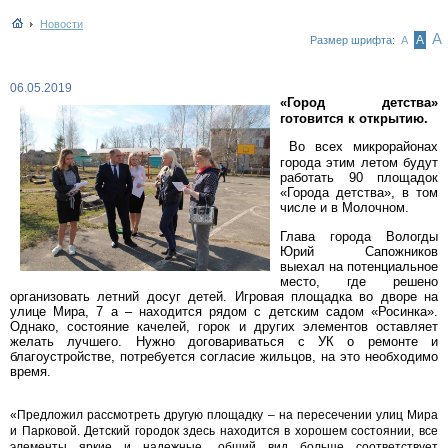
Новости
А
А
Размер шрифта:
А
06.05.2019
«Город детства»
готовится к открытию.
Во всех микрорайонах
города этим летом будут
работать 90 площадок
«Города детства», в том
числе и в Молочном.
Глава города Вологды
Юрий Сапожников
выехал на потенциальное
место, где решено
организовать летний досуг детей. Игровая площадка во дворе на
улице Мира, 7 а – находится рядом с детским садом «Росинка».
Однако, состояние качелей, горок и других элементов оставляет
желать лучшего. Нужно договариваться с УК о ремонте и
благоустройстве, потребуется согласие жильцов, на это необходимо
время.
«Предложил рассмотреть другую площадку – на пересечении улиц Мира
и Парковой. Детский городок здесь находится в хорошем состоянии, все
элементы яркие и надежные, общий вид больше соответствует