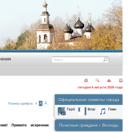
нения
сегодня 6 августа 2026 года
Официальные символы города
А
А
Размер шрифта:
А
Герб
Флаг
Гимн
Почетные граждане г. Вологды
ния! Примите искренние