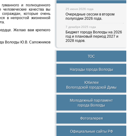
 гуманного и полноценного
е человеческие качества вы
25 июня 2026 года
сограждан, которые очень
Очередные сессии в втором
еся в непростой жизненной
полугодии 2026 года.
га.
7 декабря 2025 года
сердце. Желаю вам крепкого
Бюджет города Вологды на 2026
год и плановый период 2027 и
2028 годов.
ода Вологды Ю.В. Сапожников
ТОС
Награды города Вологды
Юбилеи
Вологодской городской Думы
Молодежный парламент
города Вологды
Фотогалерея
Официальные сайты РФ