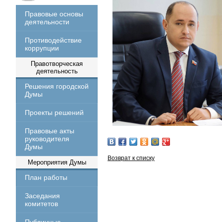
Правовые основы
деятельности
Противодействие
коррупции
Правотворческая
деятельность
Решения городской
Думы
Проекты решений
Правовые акты
руководителя
Думы
Возврат к списку
Мероприятия Думы
План работы
Заседания
комитетов