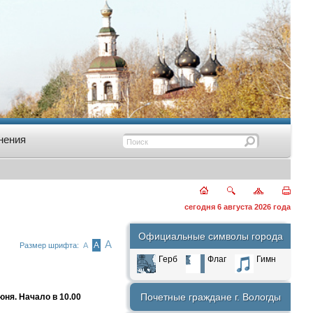
нения
сегодня 6 августа 2026 года
Официальные символы города
А
А
Размер шрифта:
А
Герб
Флаг
Гимн
Почетные граждане г. Вологды
ня. Начало в 10.00