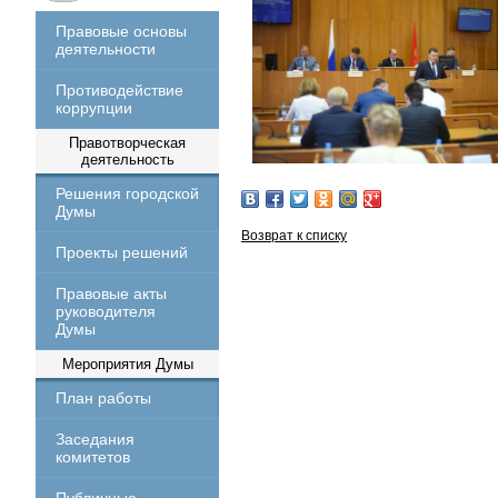
Правовые основы
деятельности
Противодействие
коррупции
Правотворческая
деятельность
Решения городской
Думы
Возврат к списку
Проекты решений
Правовые акты
руководителя
Думы
Мероприятия Думы
План работы
Заседания
комитетов