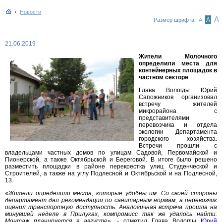
Новости
А
А
Размер шрифта:
А
21.06.2019
Жители Молочного
определили места для
контейнерных площадок в
частном секторе
Глава Вологды Юрий
Сапожников организовал
встречу жителей
микрорайона с
представителями
перевозчика и отдела
экологии Департамента
городского хозяйства.
Встречи прошли с
владельцами частных домов по улицам Садовой, Первомайской и
Пионерской, а также Октябрьской и Береговой. В итоге было решено
разместить площадки в районе перекрестка улиц Студенческой и
Строителей, а также на углу Подлесной и Октябрьской и на Подлесной,
13.
«
Жители определили места, которые удобны им. Со своей стороны
департамент дал рекомендации по санитарным нормам, а перевозчик
оценил транспортную доступность. Аналогичная встреча прошла на
минувшей неделе в Прилуках, компромисс так же удалось найти.
Монтаж планируется в августе
», - отметил Глава Вологды
Юрий