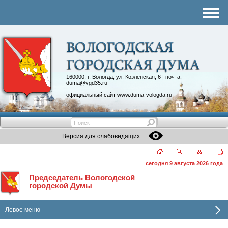
Комитеты
График приема
Контакты
Депутатские объединения
160000, г. Вологда, ул. Козленская, 6 | почта:
duma@vgd35.ru
официальный сайт
www.duma-vologda.ru
Версия для слабовидящих
сегодня 9 августа 2026 года
Председатель Вологодской
городской Думы
Левое меню