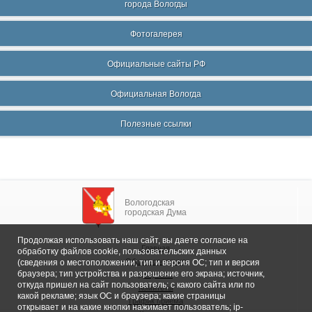
города Вологды
Фотогалерея
Официальные сайты РФ
Официальная Вологда
Полезные ссылки
Вологодская
городская Дума
Продолжая использовать наш сайт, вы даете согласие на
Главная
обработку файлов cookie, пользовательских данных
Общие сведения
(сведения о местоположении; тип и версия ОС; тип и версия
браузера; тип устройства и разрешение его экрана; источник,
Депутаты
откуда пришел на сайт пользователь; с какого сайта или по
Комитеты
какой рекламе; язык ОС и браузера; какие страницы
График приема
открывает и на какие кнопки нажимает пользователь; ip-