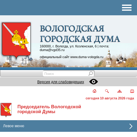
Комитеты
График приема
Контакты
Депутатские объединения
160000, г. Вологда, ул. Козленская, 6 | почта:
duma@vgd35.ru
официальный сайт
www.duma-vologda.ru
Версия для слабовидящих
сегодня 10 августа 2026 года
Председатель Вологодской
городской Думы
Левое меню