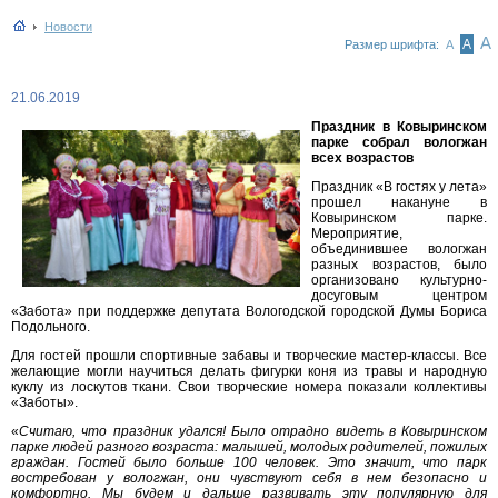
Новости
А
А
Размер шрифта:
А
21.06.2019
Праздник в Ковыринском
парке собрал вологжан
всех возрастов
Праздник «В гостях у лета»
прошел накануне в
Ковыринском парке.
Мероприятие,
объединившее вологжан
разных возрастов, было
организовано культурно-
досуговым центром
«Забота» при поддержке депутата Вологодской городской Думы Бориса
Подольного.
Для гостей прошли спортивные забавы и творческие мастер-классы. Все
желающие могли научиться делать фигурки коня из травы и народную
куклу из лоскутов ткани. Свои творческие номера показали коллективы
«Заботы».
«
Считаю, что праздник удался! Было отрадно видеть в Ковыринском
парке людей разного возраста: малышей, молодых родителей, пожилых
граждан. Гостей было больше 100 человек. Это значит, что парк
востребован у вологжан, они чувствуют себя в нем безопасно и
комфортно. Мы будем и дальше развивать эту популярную для