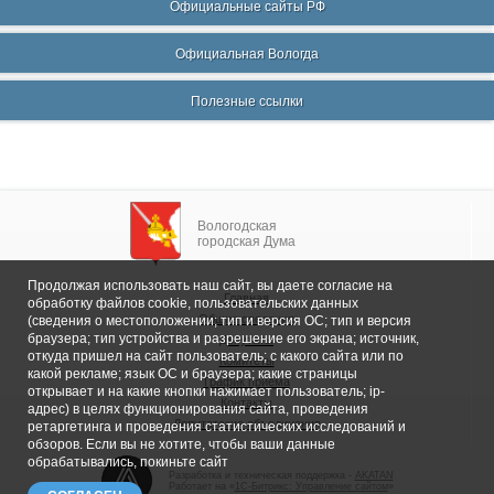
Официальные сайты РФ
Официальная Вологда
Полезные ссылки
Вологодская
городская Дума
Продолжая использовать наш сайт, вы даете согласие на
Главная
обработку файлов cookie, пользовательских данных
Общие сведения
(сведения о местоположении; тип и версия ОС; тип и версия
браузера; тип устройства и разрешение его экрана; источник,
Депутаты
откуда пришел на сайт пользователь; с какого сайта или по
Комитеты
какой рекламе; язык ОС и браузера; какие страницы
График приема
открывает и на какие кнопки нажимает пользователь; ip-
Контакты
адрес) в целях функционирования сайта, проведения
Депутатские объединения
ретаргетинга и проведения статистических исследований и
обзоров. Если вы не хотите, чтобы ваши данные
обрабатывались, покиньте сайт
Разработка и техническая поддержка -
AKATAN
Работает на «
1С-Битрикс: Управление сайтом
»