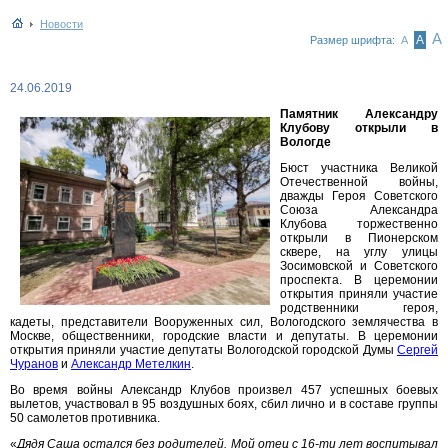
Новости
А
А
Размер шрифта:
А
24.06.2019
Памятник Александру
Клубову открыли в
Вологде
Бюст участника Великой
Отечественной войны,
дважды Героя Советского
Союза Александра
Клубова торжественно
открыли в Пионерском
сквере, на углу улицы
Зосимовской и Советского
проспекта. В церемонии
открытия приняли участие
родственники героя,
кадеты, представители Вооруженных сил, Вологодского землячества в
Москве, общественники, городские власти и депутаты. В церемонии
открытия приняли участие депутаты Вологодской городской Думы
Сергей
Чуранов
и
Александр Метелкин
.
Во время войны Александр Клубов произвел 457 успешных боевых
вылетов, участвовал в 95 воздушных боях, сбил лично и в составе группы
50 самолетов противника.
«
Дядя Саша остался без родителей. Мой отец с 16-ти лет воспитывал