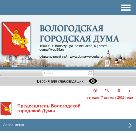
Комитеты
График приема
Контакты
Депутатские объединения
160000, г. Вологда, ул. Козленская, 6 | почта:
duma@vgd35.ru
официальный сайт
www.duma-vologda.ru
Версия для слабовидящих
сегодня 7 августа 2026 года
Председатель Вологодской
городской Думы
Левое меню