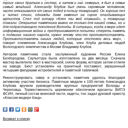
троих своих братьев и сестер, а затем и нас семерых, я был в семье
самый младший. Александр Клубов был очень скромным человеком,
часто отказывался от своих побед в пользу товарищей. Он хорошо пел
и читал стихи, однажды даже заменил на сцене опаздывающих
артистов. Спел под гитару «Клен ты мой опавший», и товарищи
плакали. Открытие памятника важно не только для нашей семьи, но и
для подрастающего поколения Вологды. В ситуации, когда в мире идет
информационная война и предпринимаются попытки стереть память
о подвигах нашего народа, нужно этому что-то противопоставлять.
Противопоставлять наших людей, которые отстояли весь мир
», -
говорит племянник Александра Клубова, член Клуба деловых людей
Вологодского землячества в Москве Владимир Клубов.
Автором памятника стала заслуженный художник России Елена
Безбородова. Скульптура была изготовлена за два месяца. Сначала
мастер вылепила бюст в мастерской, сняла форму, которую затем отлили
на заводе. Бюст установлен на гранитный постамент, украшенный
четырьмя фигурками истребителей и памятной табличкой.
Реконструировать сквер и установить памятник удалось благодаря
активному участию бизнеса. Памятные медали к 100-летию Александра
Клубова вручили руководителям крупных предприятий Вологды и
Череповца. Торжественность церемонии обеспечили курсанты ВИПЭ
ФСИН, личный состав воинской части, кадеты, тон задал духовой оркестр
«Классик-модерн бэнд».
Возврат к списку