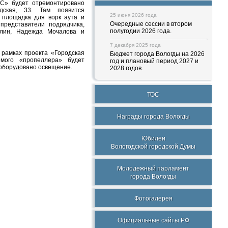
С» будет отремонтировано
дская, 33. Там появится
25 июня 2026 года
 площадка для ворк аута и
Очередные сессии в втором
представители подрядчика,
полугодии 2026 года.
улин, Надежда Мочалова и
7 декабря 2025 года
 рамках проекта
«
Городская
Бюджет города Вологды на 2026
мого «пропеллера» будет
год и плановый период 2027 и
 оборудовано освещение.
2028 годов.
ТОС
Награды города Вологды
Юбилеи
Вологодской городской Думы
Молодежный парламент
города Вологды
Фотогалерея
Официальные сайты РФ