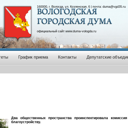
160000, г. Вологда, ул. Козленская, 6 | почта:
duma@vgd35.ru
официальный сайт
www.duma-vologda.ru
теты
График приема
Контакты
Депутатские объеди
Два общественных пространства проинспектировала комиссия
благоустройству.