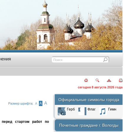
нения
сегодня 8 августа 2026 года
Официальные символы города
А
А
Размер шрифта:
А
Герб
Флаг
Гимн
 перед стартом работ по
Почетные граждане г. Вологды