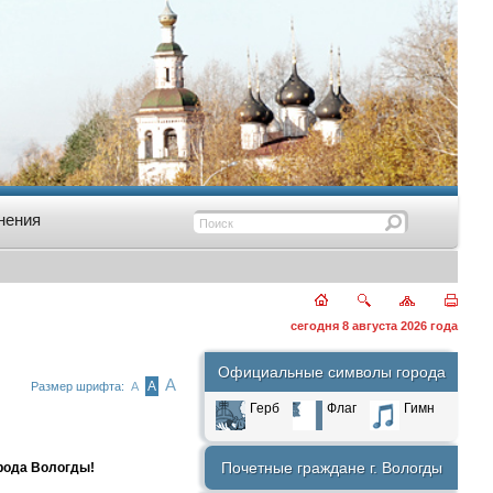
нения
сегодня 8 августа 2026 года
Официальные символы города
А
А
Размер шрифта:
А
Герб
Флаг
Гимн
Почетные граждане г. Вологды
рода Вологды!