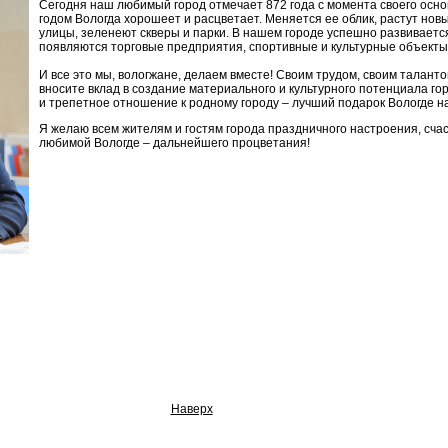
Сегодня наш любимый город отмечает 872 года с момента своего осн
годом Вологда хорошеет и расцветает. Меняется ее облик, растут нов
улицы, зеленеют скверы и парки. В нашем городе успешно развивает
появляются торговые предприятия, спортивные и культурные объекты
И все это мы, вологжане, делаем вместе! Своим трудом, своим таланто
вносите вклад в создание материального и культурного потенциала г
и трепетное отношение к родному городу – лучший подарок Вологде н
Я желаю всем жителям и гостям города праздничного настроения, счас
любимой Вологде – дальнейшего процветания!
Наверх