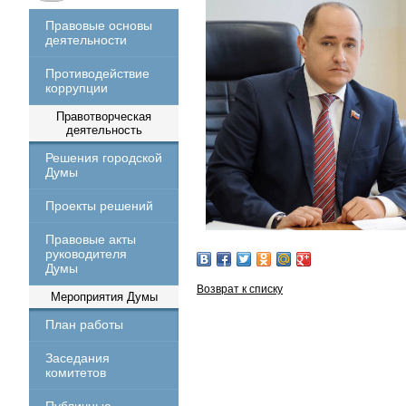
Правовые основы
деятельности
Противодействие
коррупции
Правотворческая
деятельность
Решения городской
Думы
Проекты решений
Правовые акты
руководителя
Думы
Возврат к списку
Мероприятия Думы
План работы
Заседания
комитетов