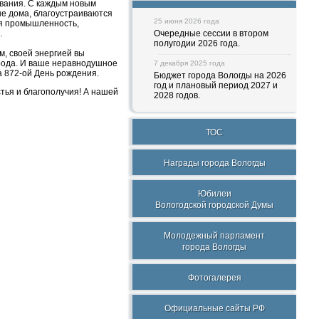
ования. С каждым новым
ые дома, благоустраиваются
25 июня 2026 года
ся промышленность,
.
Очередные сессии в втором
полугодии 2026 года.
м, своей энергией вы
орода. И ваше неравнодушное
7 декабря 2025 года
а 872-ой День рождения.
Бюджет города Вологды на 2026
год и плановый период 2027 и
тья и благополучия! А нашей
2028 годов.
ТОС
Награды города Вологды
Юбилеи
Вологодской городской Думы
Молодежный парламент
города Вологды
Фотогалерея
Официальные сайты РФ