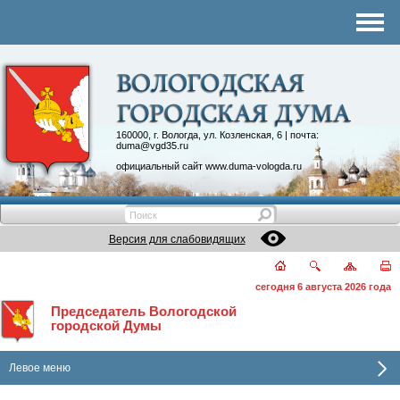
Комитеты
График приема
Контакты
Депутатские объединения
160000, г. Вологда, ул. Козленская, 6 | почта:
duma@vgd35.ru
официальный сайт
www.duma-vologda.ru
Версия для слабовидящих
сегодня 6 августа 2026 года
Председатель Вологодской
городской Думы
Левое меню