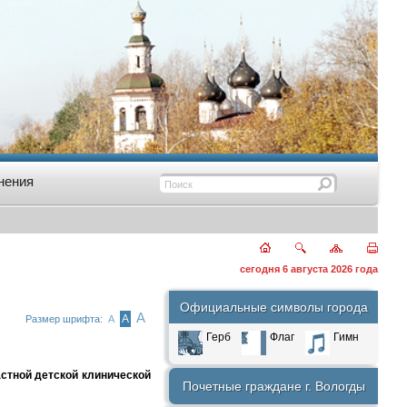
нения
сегодня 6 августа 2026 года
Официальные символы города
А
А
Размер шрифта:
А
Герб
Флаг
Гимн
стной детской клинической
Почетные граждане г. Вологды