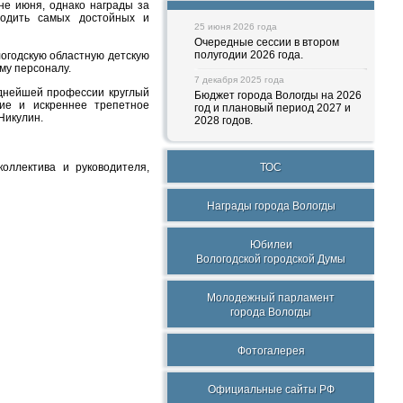
не июня, однако награды за
ходить самых достойных и
25 июня 2026 года
Очередные сессии в втором
полугодии 2026 года.
огодскую областную детскую
му персоналу.
7 декабря 2025 года
однейшей профессии круглый
Бюджет города Вологды на 2026
ие и искреннее трепетное
год и плановый период 2027 и
Никулин.
2028 годов.
оллектива и руководителя,
ТОС
Награды города Вологды
Юбилеи
Вологодской городской Думы
Молодежный парламент
города Вологды
Фотогалерея
Официальные сайты РФ