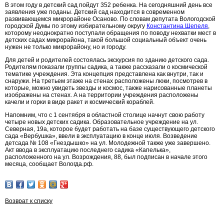
В этом году в детский сад пойдут 352 ребенка. На сегодняшний день все
заявления уже поданы. Детский сад находится в современном
развивающемся микрорайоне Осаново. По словам депутата Вологодской
городской Думы по этому избирательному округу
Константина Шепеля
,
которому неоднократно поступали обращения по поводу нехватки мест в
детских садах микрорайона, такой большой социальный объект очень
нужен не только микрорайону, но и городу.
Для детей и родителей состоялась экскурсия по зданию детского сада.
Родителям показали группы садика, а также рассказали о космической
тематике учреждения. Эта концепция представлена как внутри, так и
снаружи. На третьем этаже на стенах расположены люки, посмотрев в
которые, можно увидеть звезды и космос, также нарисованные планеты
изображены на стенах. А на территории учреждения расположены
качели и горки в виде ракет и космический кораблей.
Напомним, что с 1 сентября в областной столице начнут свою работу
четыре новых детских садика. Образовательное учреждение на ул.
Северная, 19а, которое будет работать на базе существующего детского
сада «Вербушка», ввели в эксплуатацию в конце июля. Возведение
детсада № 108 «Гнездышко» на ул. Молодежной также уже завершено.
Акт ввода в эксплуатацию последнего садика «Капелька»,
расположенного на ул. Возрождения, 88, был подписан в начале этого
месяца, сообщает Вологда.рф.
Возврат к списку