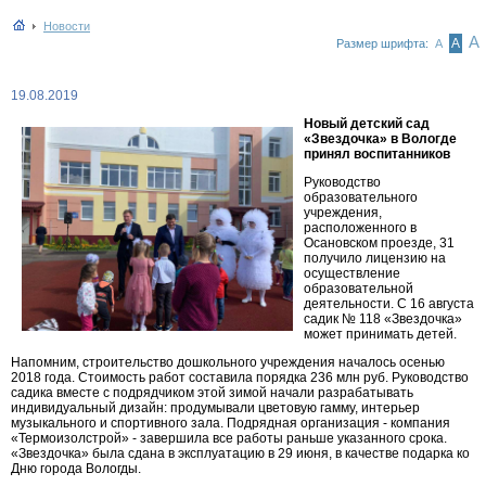
Новости
А
А
Размер шрифта:
А
19.08.2019
Новый детский сад
«Звездочка» в Вологде
принял воспитанников
Руководство
образовательного
учреждения,
расположенного в
Осановском проезде, 31
получило лицензию на
осуществление
образовательной
деятельности. С 16 августа
садик № 118 «Звездочка»
может принимать детей.
Напомним, строительство дошкольного учреждения началось осенью
2018 года. Стоимость работ составила порядка 236 млн руб. Руководство
садика вместе с подрядчиком этой зимой начали разрабатывать
индивидуальный дизайн: продумывали цветовую гамму, интерьер
музыкального и спортивного зала. Подрядная организация - компания
«Термоизолстрой» - завершила все работы раньше указанного срока.
«Звездочка» была сдана в эксплуатацию в 29 июня, в качестве подарка ко
Дню города Вологды.