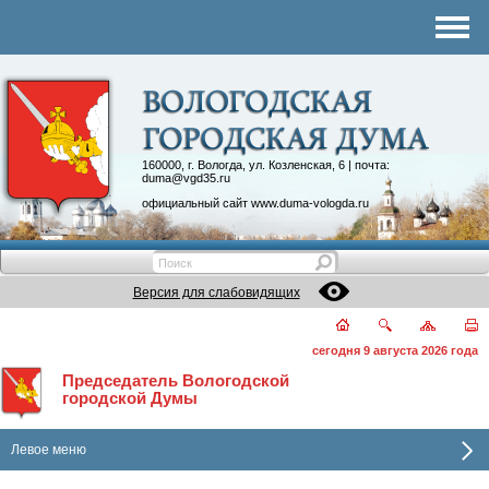
Комитеты
График приема
Контакты
Депутатские объединения
160000, г. Вологда, ул. Козленская, 6 | почта:
duma@vgd35.ru
официальный сайт
www.duma-vologda.ru
Версия для слабовидящих
сегодня 9 августа 2026 года
Председатель Вологодской
городской Думы
Левое меню