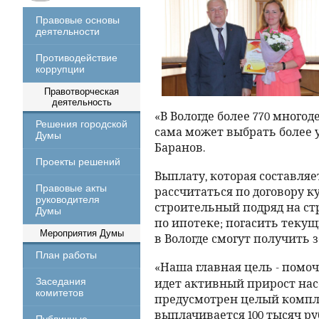
Правовые основы
деятельности
Противодействие
коррупции
Правотворческая
деятельность
«В Вологде более 770 много
Решения городской
сама может выбрать более 
Думы
Баранов.
Проекты решений
Выплату, которая составляе
Правовые акты
рассчитаться по договору 
руководителя
строительный подряд на стр
Думы
по ипотеке; погасить текущи
Мероприятия Думы
в Вологде смогут получить 
План работы
«Наша главная цель - помо
Заседания
идет активный прирост нас
комитетов
предусмотрен целый компле
выплачивается 100 тысяч р