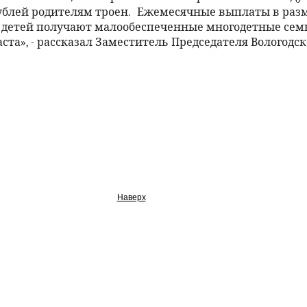
рублей родителям троен.
Ежемесячные выплаты в разме
 детей получают малообеспеченные многодетные сем
ста», - рассказал Заместитель Председателя Вологодс
Наверх