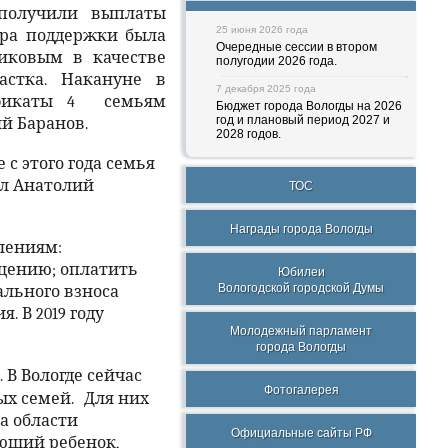
 получили выплаты
25 июня 2026 года
ера поддержки была
Очередные сессии в втором
иковым в качестве
полугодии 2026 года.
астка. Накануне в
7 декабря 2025 года
ификаты 4 семьям
Бюджет города Вологды на 2026
год и плановый период 2027 и
й Баранов.
2028 годов.
с этого года семья
ал Анатолий
ТОС
Награды города Вологды
влениям:
ещению; оплатить
Юбилеи
Вологодской городской Думы
ального взноса
. В 2019 году
Молодежный парламент
города Вологды
В Вологде сейчас
Фотогалерея
ых семей.
Для них
а области
Официальные сайты РФ
ующий ребенок,