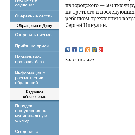
Публичные
слушания
из городского — 500 тысяч 
на третьего и последующих
Очередные сессии
ребенком трехлетнего возра
Сергей Никулин.
Обращения в Думу
Отправить письмо
Прийти на прием
Нормативно-
Возврат к списку
правовая база
Информация о
рассмотрении
обращений
Кадровое
обеспечение
Порядок
поступления на
муниципальную
службу
Сведения о