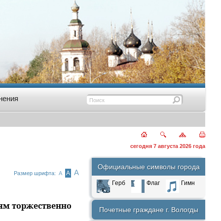
нения
сегодня 7 августа 2026 года
Официальные символы города
А
А
Размер шрифта:
А
Герб
Флаг
Гимн
ям торжественно
Почетные граждане г. Вологды