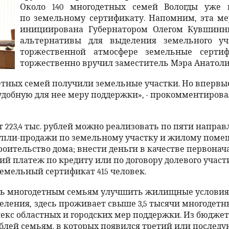
Около 140 многодетных семей Вологды уже
по земельному сертификату. Напомним, эта м
инициирована Губернатором Олегом Кувшинн
альтернативы для выделения земельного уч
торжественной атмосфере земельные серт
торжественно вручил заместитель Мэра Анатоли
детных семей получили земельные участки. Но впервые 
удобную для нее меру поддержки», - прокомментиров
т 223,4 тыс. рублей можно реализовать по пяти напра
купли-продажи по земельному участку и жилому пом
оительство дома; внести деньги в качестве первонач
й платеж по кредиту или по договору долевого участия
земельный сертификат 415 человек.
чь многодетным семьям улучшить жилищные условия. 
еления,
здесь проживает свыше 3,5 тысячи многодетн
кс областных и городских мер поддержки. Из бюджет
ублей семьям, в которых появился третий или послед