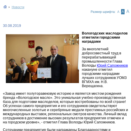
Новости
А
А
Размер шрифта:
А
30.08.2019
Вологодских маслоделов
отметили городскими
наградами
За многолетний
добросовестный труд в
перерабатывающей
промышленности Глава
Вологды
Юрий Сапожников
накануне отметил
городскими наградами
лучших сотрудников УОМЗ
ВГМХА им. Н.В.
Верещагина.
«Завод имеет полуторавековую историю и является местом рождения
бренда «Вологодское масло». Это уникальная учебно-производственная
база для подготовки маслоделов, которые востребованы по всей стране!
Об успехах самого предприятия и его сотрудников свидетельствуют
многочисленные золотые и серебряные медали престижных российских и
международных выставок, региональных смотров качества. Личный вклад
сотрудников в достижение высоких результатов предприятия отмечен и
на городском уровне», - отметил Глава Вологды Юрий Сапожников.
Сотрудники предприятия были награждены Благодарностями и