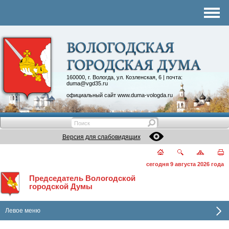
Комитеты
График приема
Контакты
Депутатские объединения
160000, г. Вологда, ул. Козленская, 6 | почта:
duma@vgd35.ru
официальный сайт
www.duma-vologda.ru
Версия для слабовидящих
сегодня 9 августа 2026 года
Председатель Вологодской
городской Думы
Левое меню