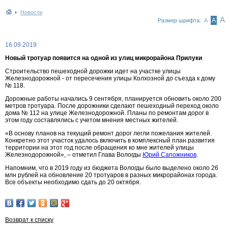
Новости
А
А
Размер шрифта:
А
16.09.2019
Новый тротуар появится на одной из улиц микрорайона Прилуки
Строительство пешеходной дорожки идет на участке улицы
Железнодорожной - от пересечения улицы Колхозной до съезда к дому
№ 118.
Дорожные работы начались 9 сентября, планируется обновить около 200
метров тротуара. После дорожники сделают пешеходный переход около
дома № 112 на улице Железнодорожной. Планы по ремонтам дорог в
этом году составлялись с учетом мнения местных жителей.
«В основу планов на текущий ремонт дорог легли пожелания жителей.
Конкретно этот участок удалось включить в комплексный план развития
территории на этот год после обращения ко мне жителей улицы
Железнодорожной», – отметил Глава Вологды
Юрий Сапожников
.
Напомним, что в 2019 году из бюджета Вологды было выделено около 26
млн рублей на обновление 20 тротуаров в разных микрорайонах города.
Все объекты необходимо сдать до 20 октября.
Возврат к списку