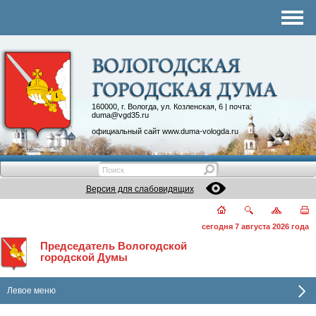
Комитеты
График приема
Контакты
Депутатские объединения
160000, г. Вологда, ул. Козленская, 6 | почта:
duma@vgd35.ru
официальный сайт
www.duma-vologda.ru
Версия для слабовидящих
сегодня 7 августа 2026 года
Председатель Вологодской
городской Думы
Левое меню