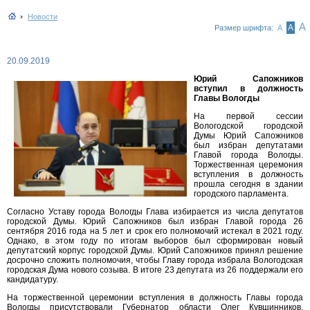
Новости
А
А
Размер шрифта:
А
20.09.2019
Юрий Сапожников
вступил в должность
Главы Вологды
На первой сессии
Вологодской городской
Думы Юрий Сапожников
был избран депутатами
Главой города Вологды.
Торжественная церемония
вступления в должность
прошла сегодня в здании
городского парламента.
Согласно Уставу города Вологды Глава избирается из числа депутатов
городской Думы. Юрий Сапожников был избран Главой города 26
сентября 2016 года на 5 лет и срок его полномочий истекал в 2021 году.
Однако, в этом году по итогам выборов был сформирован новый
депутатский корпус городской Думы. Юрий Сапожников принял решение
досрочно сложить полномочия, чтобы Главу города избрала Вологодская
городская Дума нового созыва. В итоге 23 депутата из 26 поддержали его
кандидатуру.
На торжественной церемонии вступления в должность Главы города
Вологды присутствовали Губернатор области Олег Кувшинников,