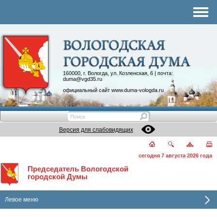
Комитеты
График приема
Контакты
Депутатские объединения
160000, г. Вологда, ул. Козленская, 6 | почта:
duma@vgd35.ru
официальный сайт
www.duma-vologda.ru
Версия для слабовидящих
сегодня 7 августа 2026 года
Председатель Вологодской
городской Думы
Левое меню