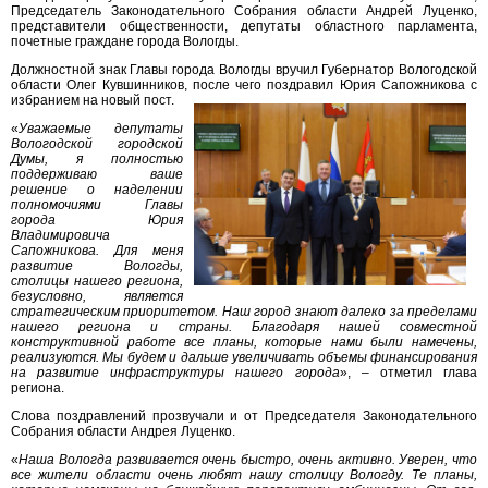
Председатель Законодательного Собрания области Андрей Луценко,
представители общественности, депутаты областного парламента,
почетные граждане города Вологды.
Должностной знак Главы города Вологды вручил Губернатор Вологодской
области Олег Кувшинников, после чего поздравил Юрия Сапожникова с
избранием на новый пост.
«
Уважаемые депутаты
Вологодской городской
Думы, я полностью
поддерживаю ваше
решение о наделении
полномочиями Главы
города Юрия
Владимировича
Сапожникова. Для меня
развитие Вологды,
столицы нашего региона,
безусловно, является
стратегическим приоритетом. Наш город знают далеко за пределами
нашего региона и страны. Благодаря нашей совместной
конструктивной работе все планы, которые нами были намечены,
реализуются. Мы будем и дальше увеличивать объемы финансирования
на развитие инфраструктуры нашего города
», – отметил глава
региона.
Слова поздравлений прозвучали и от Председателя Законодательного
Собрания области Андрея Луценко.
«
Наша Вологда развивается очень быстро, очень активно. Уверен, что
все жители области очень любят нашу столицу Вологду. Те планы,