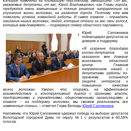
которые намечены на ближайшую перспективу, амбициозны. От вас,
уважаемые депутаты, от вас, Юрий Владимирович, как Главы города,
требуются очень взвешенные и точные решения, направленные на
улучшение жизни вологжан, на развитие города. Поэтому хочу вам
пожелать успехов, командной работы. И самое главное – оправдать
ожидания наших вологжан, людей, которые отдали за вас свои голоса,
которые вам доверяют»
, – подчеркнул спикер областного парламента.
Юрий Сапожников
поблагодарил депутатов за
доверие и поддержку.
«
Я искренне благодарю
коллег-депутатов за
оказанное мне доверие
возглавить областной
центр. Главным
направлением нашей с
депутатами работы по-
прежнему останется
защита интересов и
повышение качества
жизни вологжан. Уверен, что, опираясь на эффективное
взаимодействие и конструктивный диалог с органами власти,
предприятиями и учреждениями, общественными организациями, а
главное – на поддержку вологжан, мы сможем реализовать все
намеченные планы
», – отметил Глава Вологды
Юрий Сапожников
.
Напомним, что Юрий Сапожников одержал победу на выборах депутатов
Вологодской городской Думы по округу №1 с результатом в 60,59%
голосов.