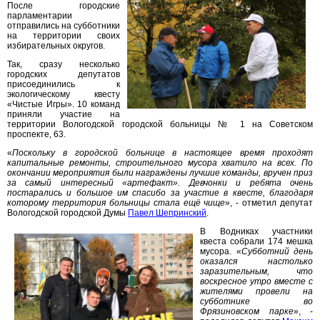
После городские
парламентарии
отправились на субботники
на территории своих
избирательных округов.
Так, сразу несколько
городских депутатов
присоединились к
экологическому квесту
«Чистые Игры». 10 команд
приняли участие на
территории Вологодской городской больницы № 1 на Советском
проспекте, 63.
«
Поскольку в городской больнице в настоящее время проходят
капитальные ремонты, строительного мусора хватило на всех. По
окончании мероприятия были награждены лучшие команды, вручен приз
за самый интересный «артефакт». Девчонки и ребята очень
постарались и большое им спасибо за участие в квесте, благодаря
которому территория больницы стала ещё чище
», - отметил депутат
Вологодской городской Думы
Павел Шепринский
.
В Водниках участники
квеста собрали 174 мешка
мусора. «
Субботний день
оказался настолько
заразительным, что
воскресное утро вместе с
жителями провели на
субботнике во
Фрязиновском парке
», -