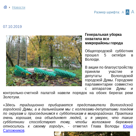
Новости
А
А
Размер шрифта:
А
07.10.2019
Генеральная уборка
охватила все
микрорайоны города
Общегородской субботник
прошел 5 октября в
Вологде.
В акции по благоустройству
приняли участие и
депутаты Вологодской
городской Думы. Городские
парламентарии совместно
с аппаратом Думы и
контрольно-счетной палатой навели порядок на обоих берегах реки
Золотухи.
«
Здесь традиционно прибираются представители Вологодской
городской Думы, а в дальнейшем мы с коллегами-депутатами поедем
по округам и присоединимся к субботникам в микрорайонах. Практика
очень хорошая, она объединяет людей, и я уверен, что такие
субботники способствуют тому, чтобы вологжане бережнее
относились к своему городу
», - отметил Глава Вологды
Юрий
Сапожников
.