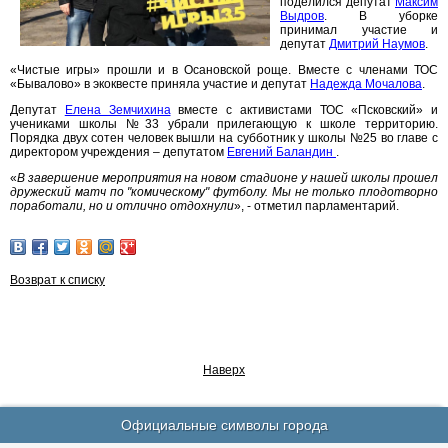
поделился депутат
Максим
Выдров
. В уборке
принимал участие и
депутат
Дмитрий Наумов
.
«Чистые игры» прошли и в Осановской роще. Вместе с членами ТОС
«Бывалово» в экоквесте приняла участие и депутат
Надежда Мочалова
.
Депутат
Елена Земчихина
вместе с активистами ТОС «Псковский» и
учениками школы №33 убрали прилегающую к школе территорию.
Порядка двух сотен человек вышли на субботник у школы №25 во главе с
директором учреждения – депутатом
Евгений Баландин
.
«
В завершение мероприятия на новом стадионе у нашей школы прошел
дружеский матч по "комическому" футболу. Мы не только плодотворно
поработали, но и отлично отдохнули
», - отметил парламентарий.
Возврат к списку
Наверх
Официальные символы города