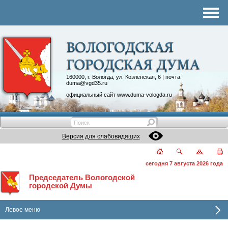
Комитеты
График приема
Контакты
Депутатские объединения
160000, г. Вологда, ул. Козленская, 6 | почта:
duma@vgd35.ru
официальный сайт
www.duma-vologda.ru
Версия для слабовидящих
сегодня 7 августа 2026 года
Председатель Вологодской
городской Думы
Левое меню