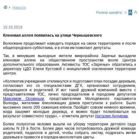
Новости
А
А
Размер шрифта:
А
15.10.2019
Кленовая аллея появилась на улице Чернышевского
Вологжане продолжают наводить порядок на своих территориях и после
общегородского субботника, и в этом им помогают депутаты.
Так, в минувшие выходные жители микрорайона Заречье высадили
кленовую аллею на общественном пространстве возле Центра
дополнительного образования. Активисты ТОС «Заречье» обратились к
директору ЦДО Елене Кустовой с инициативой озеленения территории
центра.
«Коллектив учреждения откликнулся и подготовил план посадки деревьев,
согласовал его со специалистами ДГХ, организовал сотрудников,
обучающихся и родителей. И вот такой дружной компанией вместе с
представителями ТОС, лично председателем и городским депутатом
Максимом Осокиным
, представителями Молодёжного парламента
Вологды, жителями близлежащих домов приступили к работе. Было
высажено около 200 саженцев клёнов. Пройдёт совсем немного времени,
когда зашумят молодые деревца, и можно будет полюбоваться на
результат совместного труда», – отметила депутат
Наталия Анчукова
.
Более полусотни человек вышли на уборку территории детского сада
школы N 19 в Лосте. Более двух часов потребовалось дружной команде
родителей, педагогов и детей, чтобы собрать листву, подрезать ветви
деревьев и привести в порядок многолетние цветы.