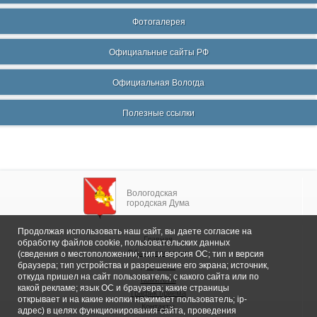
Фотогалерея
Официальные сайты РФ
Официальная Вологда
Полезные ссылки
Вологодская
городская Дума
Продолжая использовать наш сайт, вы даете согласие на
Главная
обработку файлов cookie, пользовательских данных
Общие сведения
(сведения о местоположении; тип и версия ОС; тип и версия
браузера; тип устройства и разрешение его экрана; источник,
Депутаты
откуда пришел на сайт пользователь; с какого сайта или по
Комитеты
какой рекламе; язык ОС и браузера; какие страницы
График приема
открывает и на какие кнопки нажимает пользователь; ip-
Контакты
адрес) в целях функционирования сайта, проведения