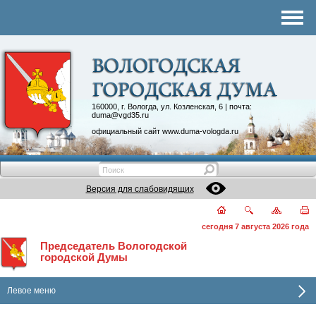
Комитеты
График приема
Контакты
Депутатские объединения
160000, г. Вологда, ул. Козленская, 6 | почта:
duma@vgd35.ru
официальный сайт
www.duma-vologda.ru
Версия для слабовидящих
сегодня 7 августа 2026 года
Председатель Вологодской
городской Думы
Левое меню