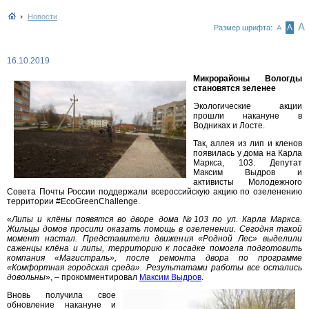
Новости
А
А
Размер шрифта:
А
16.10.2019
Микрорайоны Вологды
становятся зеленее
Экологические акции
прошли накануне в
Водниках и Лосте.
Так, аллея из лип и кленов
появилась у дома на Карла
Маркса, 103. Депутат
Максим Выдров и
активисты Молодежного
Совета Почты России поддержали всероссийскую акцию по озеленению
территории #EcoGreenChallenge.
«
Липы и клёны появятся во дворе дома №103 по ул. Карла Маркса.
Жильцы домов просили оказать помощь в озеленении. Сегодня такой
момент настал. Представители движения «Родной Лес» выделили
саженцы клёна и липы, территорию к посадке помогла подготовить
компания «Магистраль», после ремонта двора по программе
«Комфортная городская среда». Результатами работы все остались
довольны
», – прокомментировал
Максим Выдров
.
Вновь получила свое
обновление накануне и