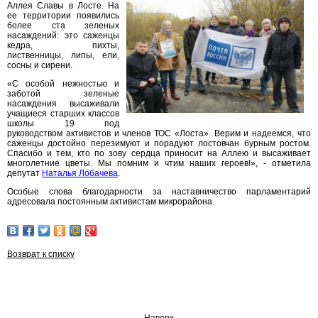
Аллея Славы в Лосте. На
ее территории появились
более ста зеленых
насаждений: это саженцы
кедра, пихты,
лиственницы, липы, ели,
сосны и сирени.
«С особой нежностью и
заботой зеленые
насаждения высаживали
учащиеся старших классов
школы 19 под
руководством активистов и членов ТОС «Лоста». Верим и надеемся, что
саженцы достойно перезимуют и порадуют лостовчан бурным ростом.
Спасибо и тем, кто по зову сердца приносит на Аллею и высаживает
многолетние цветы. Мы помним и чтим наших героев!», - отметила
депутат
Наталья Лобачева
.
Особые слова благодарности за наставничество парламентарий
адресовала постоянным активистам микрорайона.
Возврат к списку