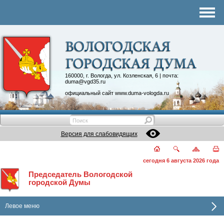
Комитеты
График приема
Контакты
Депутатские объединения
160000, г. Вологда, ул. Козленская, 6 | почта:
duma@vgd35.ru
официальный сайт
www.duma-vologda.ru
Версия для слабовидящих
сегодня 6 августа 2026 года
Председатель Вологодской
городской Думы
Левое меню