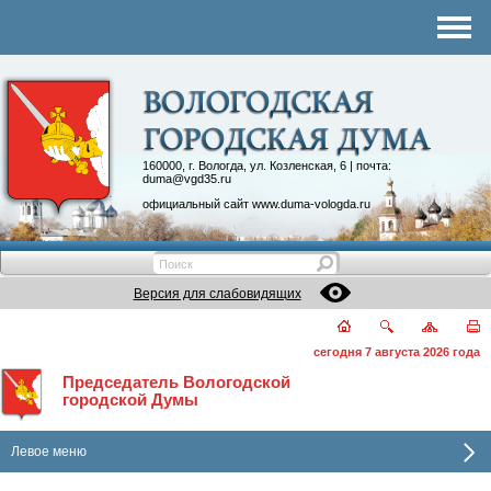
Комитеты
График приема
Контакты
Депутатские объединения
160000, г. Вологда, ул. Козленская, 6 | почта:
duma@vgd35.ru
официальный сайт
www.duma-vologda.ru
Версия для слабовидящих
сегодня 7 августа 2026 года
Председатель Вологодской
городской Думы
Левое меню