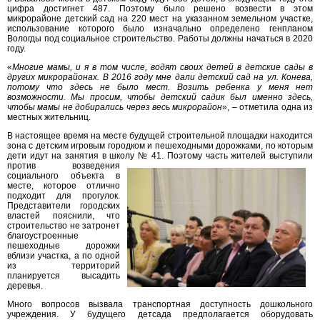
цифра достигнет 487. Поэтому было решено возвести в этом
микрорайоне детский сад на 220 мест на указанном земельном участке,
использование которого было изначально определено генпланом
Вологды под социальное строительство. Работы должны начаться в 2020
году.
«
Многие мамы, и я в том числе, водят своих детей в детские сады в
других микрорайонах. В 2016 году мне дали детский сад на ул. Конева,
потому что здесь не было мест. Возить ребенка у меня нет
возможности. Мы просим, чтобы детский садик был именно здесь,
чтобы мамы не добирались через весь микрорайон
», – отметила одна из
местных жительниц.
В настоящее время на месте будущей строительной площадки находится
зона с детским игровым городком и пешеходными дорожками, по которым
дети идут на занятия в школу № 41. Поэтому часть жителей выступили
против
возведения
социального объекта в
месте, которое отлично
подходит для прогулок.
Представители городских
властей пояснили, что
строительство не затронет
благоустроенные
пешеходные дорожки
вблизи участка, а по одной
из территорий
планируется высадить
деревья.
Много вопросов вызвала транспортная доступность дошкольного
учреждения. У будущего детсада предполагается оборудовать