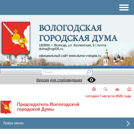
Комитеты
График приема
Контакты
Депутатские объединения
160000, г. Вологда, ул. Козленская, 6 | почта:
duma@vgd35.ru
официальный сайт
www.duma-vologda.ru
Версия для слабовидящих
сегодня 7 августа 2026 года
Председатель Вологодской
городской Думы
Левое меню