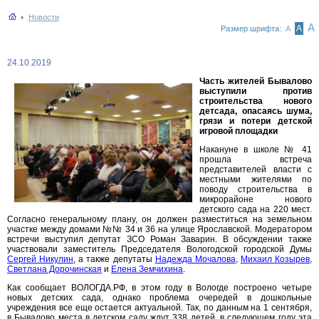
Новости
А
А
Размер шрифта:
А
24.10.2019
Часть жителей Бывалово
выступили против
строительства нового
детсада, опасаясь шума,
грязи и потери детской
игровой площадки
Накануне в школе № 41
прошла встреча
представителей власти с
местными жителями по
поводу строительства в
микрорайоне нового
детского сада на 220 мест.
Согласно генеральному плану, он должен разместиться на земельном
участке между домами №№ 34 и 36 на улице Ярославской. Модератором
встречи выступил депутат ЗСО Роман Заварин. В обсуждении также
участвовали заместитель Председателя Вологодской городской Думы
Сергей Никулин
, а также депутаты
Надежда Мочалова
,
Михаил Козырев
,
Светлана Дорочинская
и
Елена Земчихина
.
Как сообщает ВОЛОГДА.РФ, в этом году в Вологде построено четыре
новых детских сада, однако проблема очередей в дошкольные
учреждения все еще остается актуальной. Так, по данным на 1 сентября,
в Бывалово места в детском саду ждут 338 детей, в следующем году эта