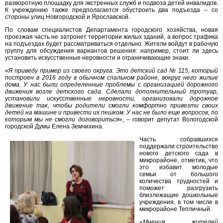
разворотную площадку для экстренных служб и подвоза детей инвалидов.
К учреждению также предполагается обустроить два подъезда – со
стороны улиц Новгородской и Ярославской.
По словам специалистов Департамента городского хозяйства, новая
проезжая часть не затронет территории жилых зданий, а вопрос трафика
на подъездах будет рассматриваться отдельно. Жители войдут в рабочую
группу для обсуждения вариантов решения: например, стоит ли здесь
установить искусственные неровности и ограничивающие знаки.
«
Я приведу пример из своего округа. Это детский сад № 115, который
построен в 2016 году в обычном спальном районе, вокруг него жилые
дома. У нас были определенные проблемы с организацией дорожного
движения возле детского сада. Сделали дополнительный тротуар,
установили искусственные неровности, организовали дорожное
движение так, чтобы родители смогли комфортно привезти своих
детей на машине и привести их пешком. У нас не было еще вопросов, по
которым мы не смогли договориться
», – говорит депутат Вологодской
городской Думы Елена Земчихина.
Часть собравшихся
поддержали строительство
нового детского сада в
микрорайоне, отметив, что
это избавит молодые
семьи от большого
количества трудностей и
поможет разгрузить
близлежащие дошкольные
учреждения, в том числе в
микрорайоне Тепличный.
«
Мнения жителей