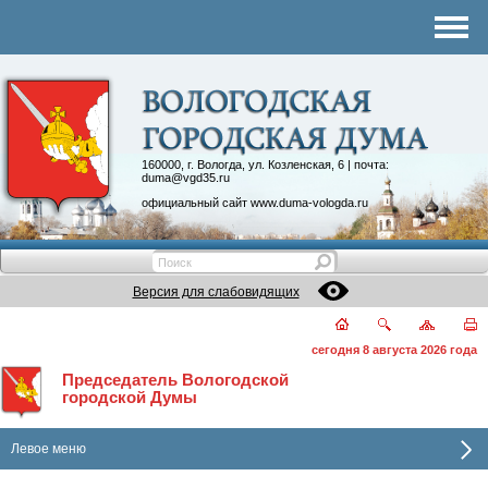
Комитеты
График приема
Контакты
Депутатские объединения
160000, г. Вологда, ул. Козленская, 6 | почта:
duma@vgd35.ru
официальный сайт
www.duma-vologda.ru
Версия для слабовидящих
сегодня 8 августа 2026 года
Председатель Вологодской
городской Думы
Левое меню