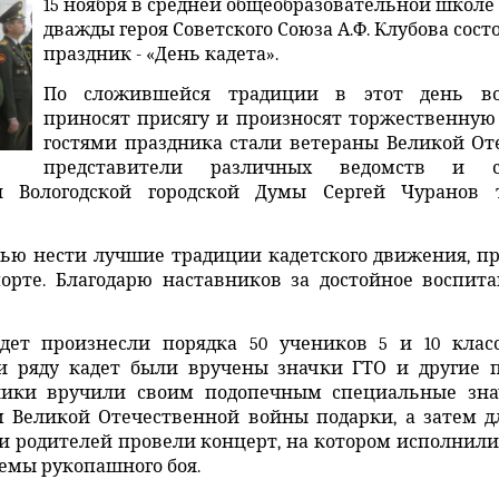
15 ноября в средней общеобразовательной школе
дважды героя Советского Союза А.Ф. Клубова состо
праздник - «День кадета».
По сложившейся традиции в этот день во
приносят присягу и произносят торжественную
гостями праздника стали ветераны Великой От
представители различных ведомств и с
ля Вологодской городской Думы Сергей Чуранов
тью нести лучшие традиции кадетского движения, пр
орте. Благодарю наставников за достойное воспит
ет произнесли порядка 50 учеников 5 и 10 класс
и ряду кадет были вручены значки ГТО и другие 
ники вручили своим подопечным специальные знач
 Великой Отечественной войны подарки, а затем для
и родителей провели концерт, на котором исполнили
емы рукопашного боя.