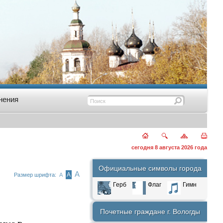
нения
сегодня 8 августа 2026 года
Официальные символы города
А
А
Размер шрифта:
А
Герб
Флаг
Гимн
Почетные граждане г. Вологды