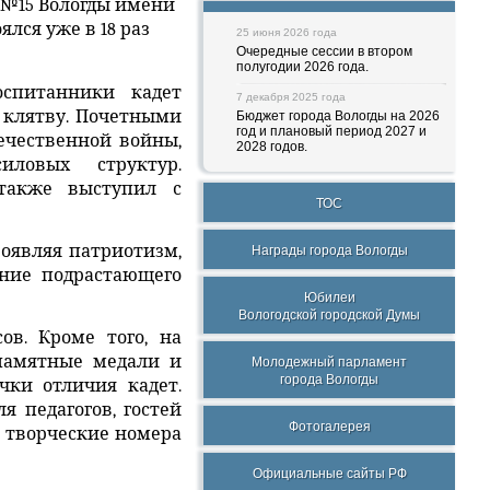
 №15 Вологды имени
ялся уже в 18 раз
25 июня 2026 года
Очередные сессии в втором
полугодии 2026 года.
спитанники кадет
7 декабря 2025 года
 клятву. Почетными
Бюджет города Вологды на 2026
год и плановый период 2027 и
ечественной войны,
2028 годов.
иловых структур.
 также выступил с
ТОС
оявляя патриотизм,
Награды города Вологды
ание подрастающего
Юбилеи
Вологодской городской Думы
ов. Кроме того, на
памятные медали и
Молодежный парламент
города Вологды
ки отличия кадет.
 педагогов, гостей
Фотогалерея
 творческие номера
Официальные сайты РФ