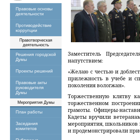
Правовые основы
деятельности
Противодействие
коррупции
Правотворческая
деятельность
Заместитель Председате
Решения городской
Думы
напутствием:
Проекты решений
«Желаю с честью и доблес
прилежность в учебе и сп
Правовые акты
поколения вологжан».
руководителя
Думы
Торжественную клятву кад
Мероприятия Думы
торжественном построени
грамоты. Офицеры-настав
План работы
Кадеты вручили ветеранам
Заседания
мероприятия, школьников 
комитетов
и продемонстрировали при