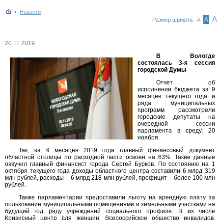
Новости
А
А
Размер шрифта:
А
20.11.2019
В Вологде
состоялась 3-я сессия
городской Думы
Отчет об
исполнении бюджета за 9
месяцев текущего года и
ряда муниципальных
программ рассмотрели
городские депутаты на
очередной сессии
парламента в среду, 20
ноября.
Так, за 9 месяцев 2019 года главный финансовый документ
областной столицы по расходной части освоен на 63%. Такие данные
озвучил главный финансист города Сергей Бурков. По состоянию на 1
октября текущего года доходы областного центра составили 6 млрд 319
млн рублей, расходы – 6 млрд 218 млн рублей, профицит – более 100 млн
рублей.
Также парламентарии предоставили льготу на арендную плату за
пользование муниципальными помещениями и земельными участками на
будущий год ряду учреждений социального профиля. В их числе
Кризисный центр для женщин, Всероссийское общество инвалидов,