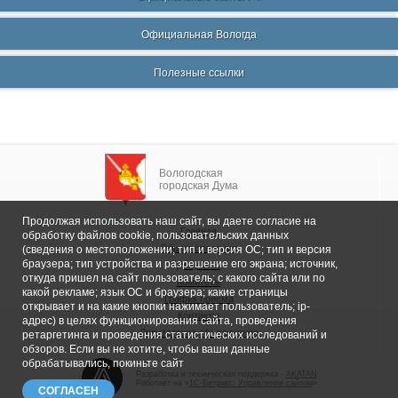
Официальная Вологда
Полезные ссылки
Вологодская
городская Дума
Продолжая использовать наш сайт, вы даете согласие на
Главная
обработку файлов cookie, пользовательских данных
Общие сведения
(сведения о местоположении; тип и версия ОС; тип и версия
браузера; тип устройства и разрешение его экрана; источник,
Депутаты
откуда пришел на сайт пользователь; с какого сайта или по
Комитеты
какой рекламе; язык ОС и браузера; какие страницы
График приема
открывает и на какие кнопки нажимает пользователь; ip-
Контакты
адрес) в целях функционирования сайта, проведения
Депутатские объединения
ретаргетинга и проведения статистических исследований и
обзоров. Если вы не хотите, чтобы ваши данные
обрабатывались, покиньте сайт
Разработка и техническая поддержка -
AKATAN
Работает на «
1С-Битрикс: Управление сайтом
»
СОГЛАСЕН