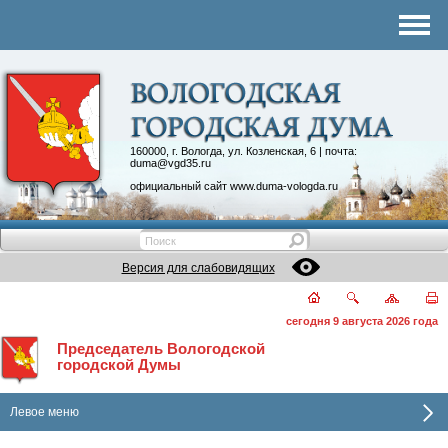
Комитеты
График приема
Контакты
Депутатские объединения
160000, г. Вологда, ул. Козленская, 6 | почта:
duma@vgd35.ru
официальный сайт
www.duma-vologda.ru
Версия для слабовидящих
сегодня 9 августа 2026 года
Председатель Вологодской
городской Думы
Левое меню