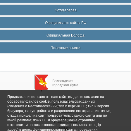
Фотогалерея
Официальные сайты РФ
Официальная Вологда
Полезные ссылки
Вологодская
городская Дума
Продолжая использовать наш сайт, вы даете согласие на
Главная
обработку файлов cookie, пользовательских данных
Общие сведения
(сведения о местоположении; тип и версия ОС; тип и версия
браузера; тип устройства и разрешение его экрана; источник,
Депутаты
откуда пришел на сайт пользователь; с какого сайта или по
Комитеты
какой рекламе; язык ОС и браузера; какие страницы
График приема
открывает и на какие кнопки нажимает пользователь; ip-
Контакты
адрес) в целях функционирования сайта, проведения