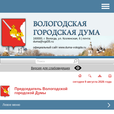
Комитеты
График приема
Контакты
Депутатские объединения
160000, г. Вологда, ул. Козленская, 6 | почта:
duma@vgd35.ru
официальный сайт
www.duma-vologda.ru
Версия для слабовидящих
сегодня 9 августа 2026 года
Председатель Вологодской
городской Думы
Левое меню