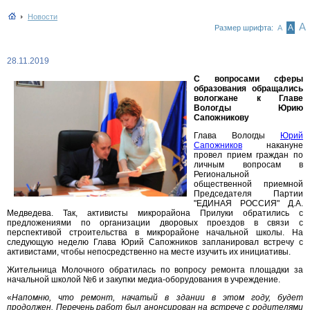
Новости
А
А
Размер шрифта:
А
28.11.2019
С вопросами сферы
образования обращались
вологжане к Главе
Вологды Юрию
Сапожникову
Глава Вологды
Юрий
Сапожников
накануне
провел прием граждан по
личным вопросам в
Региональной
общественной приемной
Председателя Партии
"ЕДИНАЯ РОССИЯ" Д.А.
Медведева. Так, активисты микрорайона Прилуки обратились с
предложениями по организации дворовых проездов в связи с
перспективой строительства в микрорайоне начальной школы. На
следующую неделю Глава Юрий Сапожников запланировал встречу с
активистами, чтобы непосредственно на месте изучить их инициативы.
Жительница Молочного обратилась по вопросу ремонта площадки за
начальной школой №6 и закупки медиа-оборудования в учреждение.
«
Напомню, что ремонт, начатый в здании в этом году, будет
продолжен. Перечень работ был анонсирован на встрече с родителями