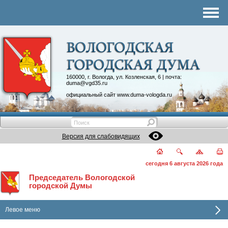
Комитеты
График приема
Контакты
Депутатские объединения
160000, г. Вологда, ул. Козленская, 6 | почта:
duma@vgd35.ru
официальный сайт
www.duma-vologda.ru
Версия для слабовидящих
сегодня 6 августа 2026 года
Председатель Вологодской
городской Думы
Левое меню