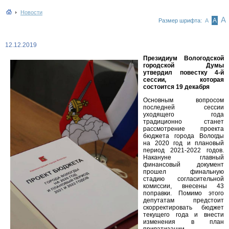
Новости
А
А
Размер шрифта:
А
12.12.2019
Президиум Вологодской
городской Думы
утвердил повестку 4-й
сессии, которая
состоится 19 декабря
Основным вопросом
последней сессии
уходящего года
традиционно станет
рассмотрение проекта
бюджета города Вологды
на 2020 год и плановый
период 2021-2022 годов.
Накануне главный
финансовый документ
прошел финальную
стадию согласительной
комиссии, внесены 43
поправки. Помимо этого
депутатам предстоит
скорректировать бюджет
текущего года и внести
изменения в план