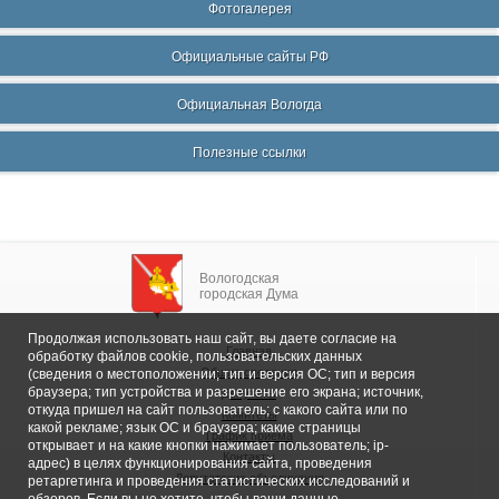
Фотогалерея
Официальные сайты РФ
Официальная Вологда
Полезные ссылки
Вологодская
городская Дума
Продолжая использовать наш сайт, вы даете согласие на
Главная
обработку файлов cookie, пользовательских данных
Общие сведения
(сведения о местоположении; тип и версия ОС; тип и версия
браузера; тип устройства и разрешение его экрана; источник,
Депутаты
откуда пришел на сайт пользователь; с какого сайта или по
Комитеты
какой рекламе; язык ОС и браузера; какие страницы
График приема
открывает и на какие кнопки нажимает пользователь; ip-
Контакты
адрес) в целях функционирования сайта, проведения
Депутатские объединения
ретаргетинга и проведения статистических исследований и