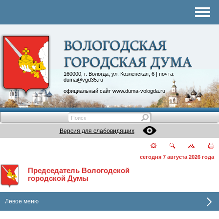
Комитеты
График приема
Контакты
Депутатские объединения
160000, г. Вологда, ул. Козленская, 6 | почта:
duma@vgd35.ru
официальный сайт
www.duma-vologda.ru
Версия для слабовидящих
сегодня 7 августа 2026 года
Председатель Вологодской
городской Думы
Левое меню