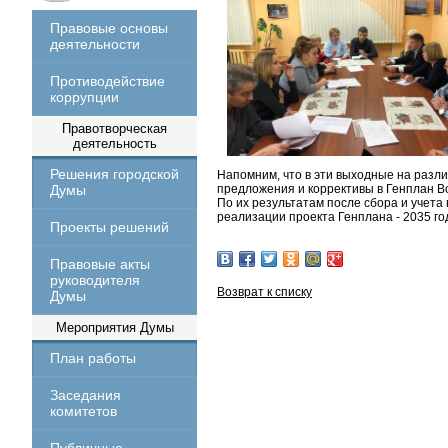
Правовые основы
деятельности
Противодействие
коррупции
Правотворческая
деятельность
Решения городской
Напомним, что в эти выходные на разли
Думы
предложения и коррективы в Генплан В
По их результатам после сбора и учета
реализации проекта Генплана - 2035 го
Проекты решений
Правовые акты
руководителя
Возврат к списку
Думы
Мероприятия Думы
План работы
Заседания
комитетов