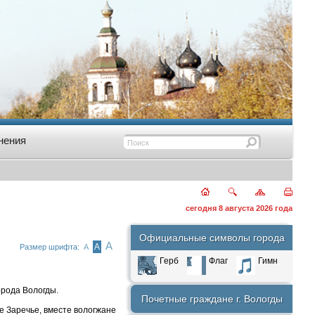
нения
сегодня 8 августа 2026 года
Официальные символы города
А
А
Размер шрифта:
А
Герб
Флаг
Гимн
рода Вологды.
Почетные граждане г. Вологды
е Заречье, вместе вологжане