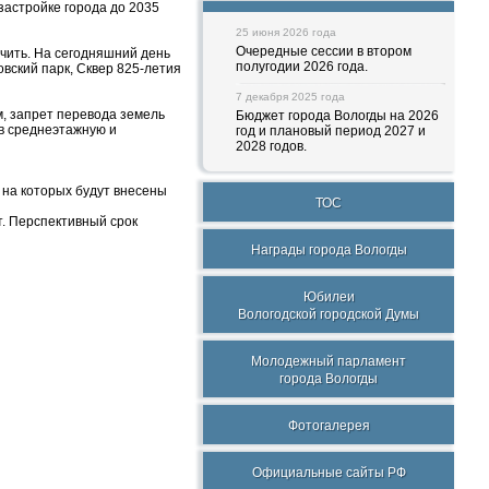
застройке города до 2035
25 июня 2026 года
Очередные сессии в втором
чить. На сегодняшний день
полугодии 2026 года.
вский парк, Сквер 825-летия
7 декабря 2025 года
, запрет перевода земель
Бюджет города Вологды на 2026
в среднеэтажную и
год и плановый период 2027 и
2028 годов.
 на которых будут внесены
ТОС
т. Перспективный срок
Награды города Вологды
Юбилеи
Вологодской городской Думы
Молодежный парламент
города Вологды
Фотогалерея
Официальные сайты РФ