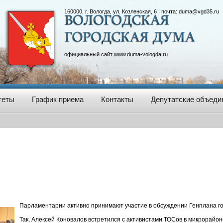
160000, г. Вологда, ул. Козленская, 6 | почта:
duma@vgd35.ru
официальный сайт
www.duma-vologda.ru
теты
График приема
Контакты
Депутатские объеди
Парламентарии активно принимают участие в обсуждении Генплана го
Так, Алексей Коновалов встретился с активистами ТОСов в микрорайон